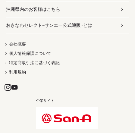
沖縄県内のお客様はこちら
みそ
スナック
ワイン・ウィスキー・カクテル
ボディケア
メンズ
雑貨
おきなわセレクト~サンエー公式通販~とは
だし／スパイス／島唐辛子
おつまみ
ドリンク
ヘアケア
レディース
沖縄ファッション
紅芋
茶葉
UVケア
伝統工芸品
会社概要
個人情報保護について
沖縄限定商品（ご当地）
限定品
箸・線香・ウチカビ
特定商取引法に基づく表記
利用規約
企業サイト