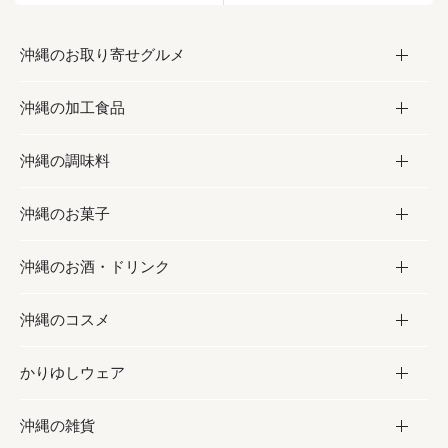
沖縄のお取り寄せグルメ
沖縄の加工食品
お取り寄せグルメ
沖縄の調味料
フルーツ・野菜
加工食品
沖縄のお菓子
お肉
缶詰／パウチ
調味料
沖縄のお酒・ドリンク
海産物
沖縄料理
砂糖／黒砂糖
お菓子
沖縄のコスメ
沖縄そば／乾麺
塩
黒糖
お酒・ドリンク
かりゆしウェア
レトルト食品
お酢／ドレッシング
ちんすこう
泡盛
コスメ
沖縄の雑貨
乾物／粉類
しょうゆ
伝統菓子
ビール・チューハイ
スキンケア
かりゆしウェア