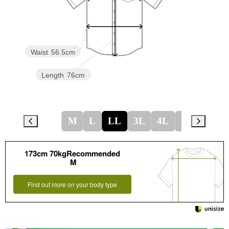
Waist
56.5cm
Length
76cm
M
L
LL
3L
4L
5L
173cm 70kgRecommended
M
Find out more on your body type