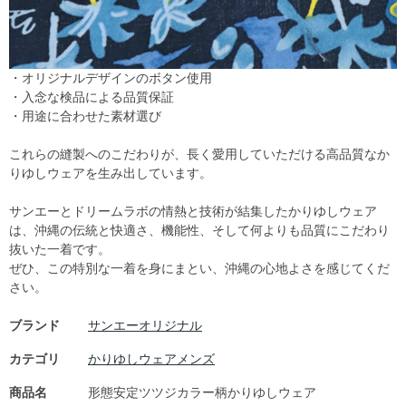
・オリジナルデザインのボタン使用
・入念な検品による品質保証
・用途に合わせた素材選び
これらの縫製へのこだわりが、長く愛用していただける高品質なか
りゆしウェアを生み出しています。
サンエーとドリームラボの情熱と技術が結集したかりゆしウェア
は、沖縄の伝統と快適さ、機能性、そして何よりも品質にこだわり
抜いた一着です。
ぜひ、この特別な一着を身にまとい、沖縄の心地よさを感じてくだ
さい。
ブランド
サンエーオリジナル
カテゴリ
かりゆしウェアメンズ
商品名
形態安定ツツジカラー柄かりゆしウェア