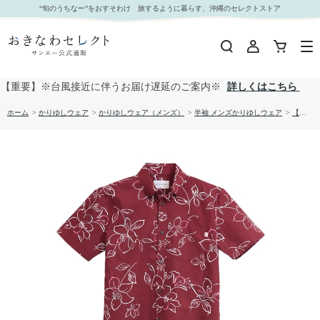
【送料無料】形態安定 ツツジカラー柄 かりゆしウェアP1025-01｜おきなわセレクト サンエー公
“旬のうちなー”をおすそわけ 旅するように暮らす、沖縄のセレクトストア
式通販
【重要】※台風接近に伴うお届け遅延のご案内※
詳しくはこちら
ホーム
>
かりゆしウェア
>
かりゆしウェア（メンズ）
>
半袖 メンズかりゆしウェア
>
【送料無料】形態安定 ツツジカラー柄 かりゆしウェアP1025-01