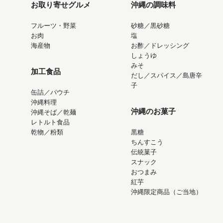
お取り寄せグルメ
沖縄の調味料
フルーツ・野菜
砂糖／黒砂糖
お肉
塩
海産物
お酢／ドレッシング
しょうゆ
みそ
加工食品
だし／スパイス／島唐辛
子
缶詰／パウチ
沖縄料理
沖縄のお菓子
沖縄そば／乾麺
レトルト食品
乾物／粉類
黒糖
ちんすこう
伝統菓子
スナック
おつまみ
紅芋
沖縄限定商品（ご当地）