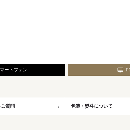
マートフォン
P
るご質問
包装・熨斗について