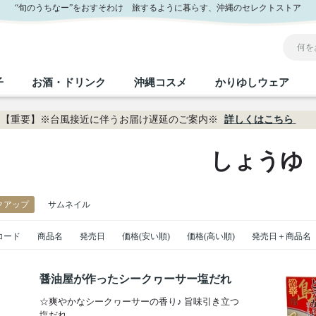
“旬のうちなー”をおすそわけ 旅するように暮らす、沖縄のセレクトストア
子
お酒・ドリンク
沖縄コスメ
かりゆしウェア
【重要】※台風接近に伴うお届け遅延のご案内※
詳しくはこちら
沖縄のお取り寄せグルメすべて
沖縄の加工食品すべて
沖縄の調味料すべて
沖縄のお菓子すべて
沖縄のお酒・ドリンクすべて
沖縄のコスメすべて
かりゆしウェアすべて
沖縄の雑貨すべて
しょうゆ
フルーツ・野菜
缶詰／パウチ
砂糖／黒砂糖
黒糖
泡盛
スキンケア
メンズ
沖縄ファッション
ちんすこう
お肉
沖縄料理
塩
ビール・チューハイ
伝統工芸品
伝
ボ
レ
クアップ
サムネイル
コード
おつまみ
商品名
発売日
価格(安い順)
紅芋
価格(高い順)
発売日＋商品名
沖
乾物／粉類
みそ
茶葉
レトルト食品
しょうゆ
ドリンク
ヘアケア
U
限定品
醤油屋が作ったシークヮーサー塩だれ
☆爽やかなシークヮーサーの香り♪ 旨味引き立つ
塩だれ。