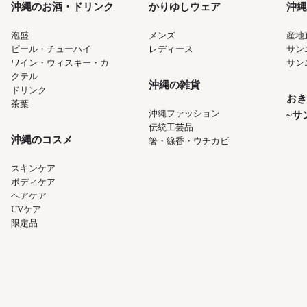
沖縄のお酒・ドリンク
かりゆしウェア
沖縄
泡盛
メンズ
産地
ビール・チューハイ
レディース
サン
ワイン・ウィスキー・カ
サン
クテル
沖縄の雑貨
ドリンク
おき
茶葉
沖縄ファッション
~サ
伝統工芸品
沖縄のコスメ
箸・線香・ウチカビ
スキンケア
ボディケア
ヘアケア
UVケア
限定品