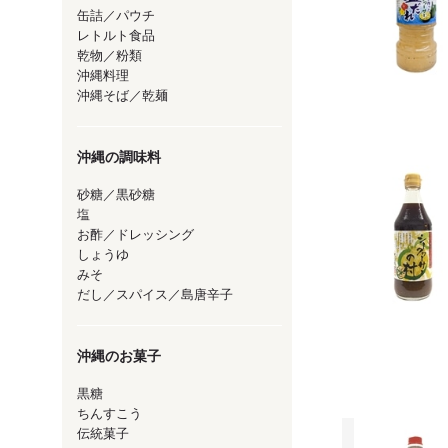
缶詰／パウチ
レトルト食品
乾物／粉類
沖縄料理
沖縄そば／乾麺
沖縄の調味料
砂糖／黒砂糖
塩
お酢／ドレッシング
しょうゆ
みそ
だし／スパイス／島唐辛子
沖縄のお菓子
黒糖
ちんすこう
伝統菓子