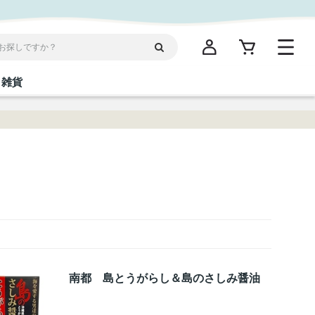
雑貨
閉じる
閉じる
閉じる
閉じる
閉じる
閉じる
閉じる
閉じる
統菓子
ディケア
ディース
海産物
沖縄そば／乾麺
お酢／ドレッシング
ワイン・ウィスキー・カクテル
箸・線香・ウチカビ
スナック
縄限定商品（ご当地）
だし／スパイス／島唐辛子
Vケア
南都 島とうがらし＆島のさしみ醤油