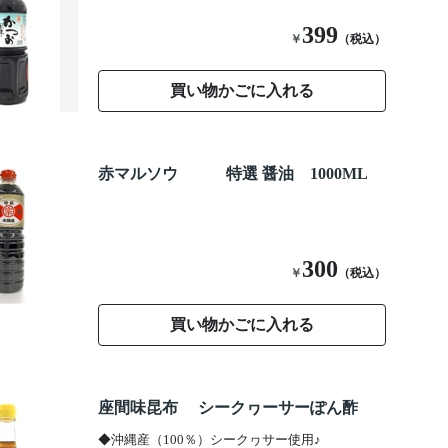
399
￥
（税込）
買い物かごに入れる
赤マルソウ 特選 醤油 1000ML
300
￥
（税込）
買い物かごに入れる
座間味昆布 シークヮーサーぽん酢
◆沖縄産（100％）シークヮサー使用♪