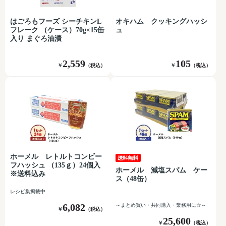
はごろもフーズ シーチキンL
オキハム クッキングハッシ
フレーク （ケース）70g×15缶
ュ
入り まぐろ油漬
2,559
105
￥
（税込）
￥
（税込）
ホーメル レトルトコンビー
フハッシュ （135ｇ）24個入
ホーメル 減塩スパム ケー
※送料込み
ス（48缶）
レシピ集掲載中
6,082
～まとめ買い・共同購入・業務用に☆～
￥
（税込）
25,600
￥
（税込）