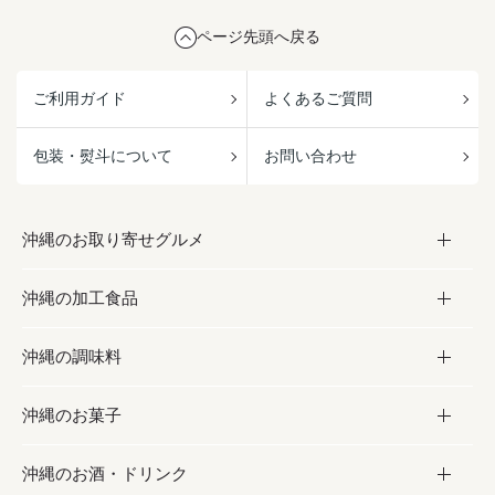
ページ先頭へ戻る
ご利用ガイド
よくあるご質問
包装・熨斗について
お問い合わせ
沖縄のお取り寄せグルメ
沖縄の加工食品
お取り寄せグルメ
沖縄の調味料
フルーツ・野菜
加工食品
沖縄のお菓子
お肉
缶詰／パウチ
調味料
沖縄のお酒・ドリンク
海産物
沖縄料理
砂糖／黒砂糖
お菓子