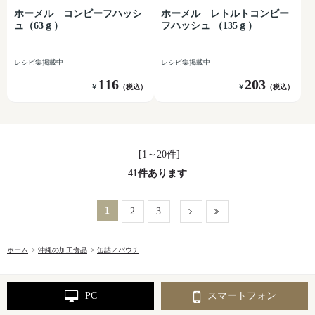
ホーメル コンビーフハッシ
ホーメル レトルトコンビー
ュ（63ｇ）
フハッシュ （135ｇ）
レシピ集掲載中
レシピ集掲載中
116
203
￥
（税込）
￥
（税込）
[1～20件]
41
件あります
1
2
3
ホーム
>
沖縄の加工食品
>
缶詰／パウチ
PC
スマートフォン