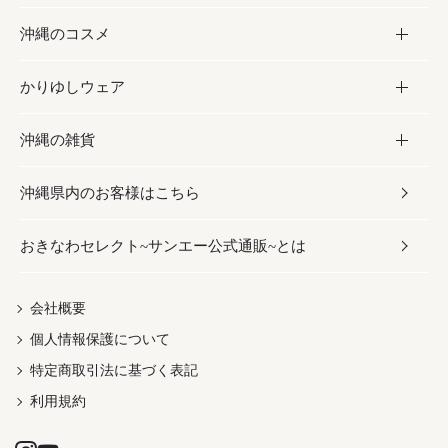
沖縄のコスメ
沖縄そば／乾麺
塩
黒糖
お酒・ドリンク
かりゆしウェア
レトルト食品
お酢／ドレッシング
ちんすこう
泡盛
コスメ
沖縄の雑貨
乾物／粉類
しょうゆ
伝統菓子
ビール・チューハイ
スキンケア
かりゆしウェア
沖縄県内のお客様はこちら
みそ
スナック
ワイン・ウィスキー・カクテル
ボディケア
メンズ
雑貨
おきなわセレクト~サンエー公式通販~とは
だし／スパイス／島唐辛子
おつまみ
ドリンク
ヘアケア
レディース
沖縄ファッション
紅芋
茶葉
UVケア
伝統工芸品
会社概要
個人情報保護について
沖縄限定商品（ご当地）
限定品
箸・線香・ウチカビ
特定商取引法に基づく表記
利用規約