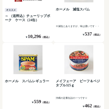
ホーメル 減塩スパム
～ （送料込）チューリップポ
ーク ケース（24缶）
※減塩とありますが、味は濃いです・・
537
￥
（税込）
10,296
￥
（税込）
ホーメル スパムレギュラー
メイフェーア ビーフ＆ベジ
タブル325ｇ
沖縄の定番缶詰の一つです☆
559
￥
（税込）
462
￥
（税込）