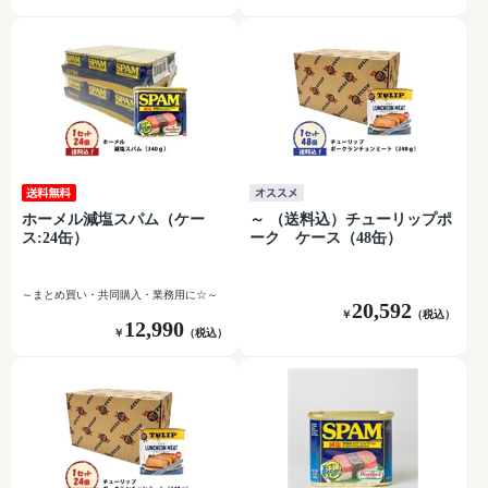
ホーメル減塩スパム（ケー
～ （送料込）チューリップポ
ス:24缶）
ーク ケース（48缶）
～まとめ買い・共同購入・業務用に☆～
20,592
￥
（税込）
12,990
￥
（税込）