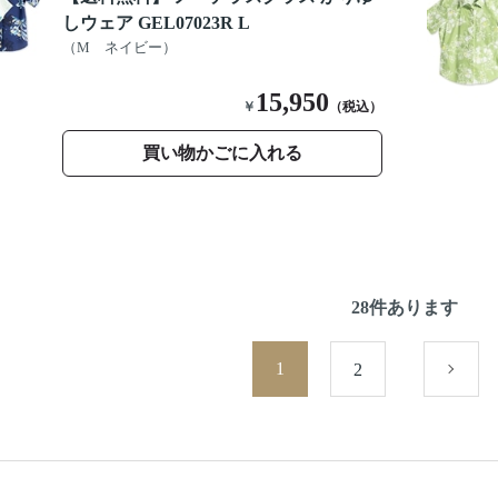
しウェア GEL07023R L
（M ネイビー）
15,950
￥
（税込）
買い物かごに入れる
28
件あります
1
2
次