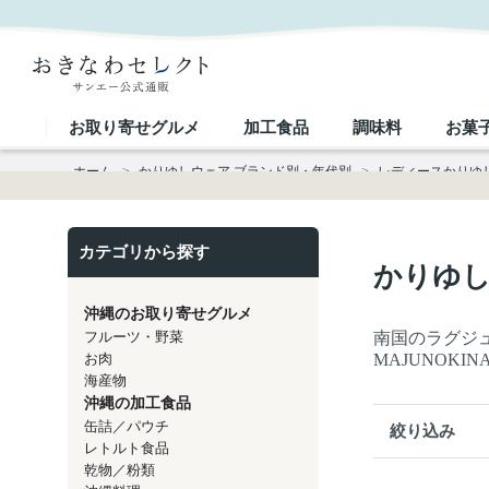
レディースかりゆしウェア MAJUN｜おきなわセレクト サンエー公式通販
お取り寄せグルメ
加工食品
調味料
お菓
ホーム
>
かりゆしウェア ブランド別・年代別
>
レディースかりゆし
カテゴリから探す
かりゆし
沖縄のお取り寄せグルメ
フルーツ・野菜
南国のラグジ
お肉
MAJUNOKIN
海産物
沖縄の加工食品
缶詰／パウチ
絞り込み
レトルト食品
乾物／粉類