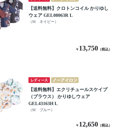
【送料無料】クロトンコイル かりゆし
ウェア GEL08063R L
（M ネイビー）
13,750
￥
（税込）
【送料無料】エクリチュールスケイプ
（ブラウス） かりゆしウェア
GEL43163H L
（M ブルー）
12,650
￥
（税込）