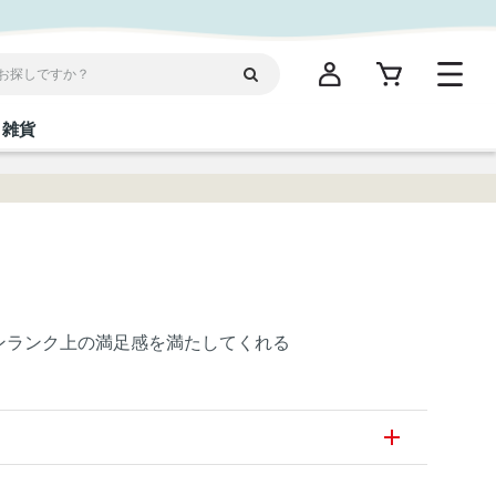
雑貨
閉じる
閉じる
閉じる
閉じる
閉じる
閉じる
閉じる
閉じる
統菓子
ディケア
ディース
海産物
沖縄そば／乾麺
お酢／ドレッシング
ワイン・ウィスキー・カクテル
箸・線香・ウチカビ
スナック
ンランク上の満足感を満たしてくれる
縄限定商品（ご当地）
だし／スパイス／島唐辛子
Vケア