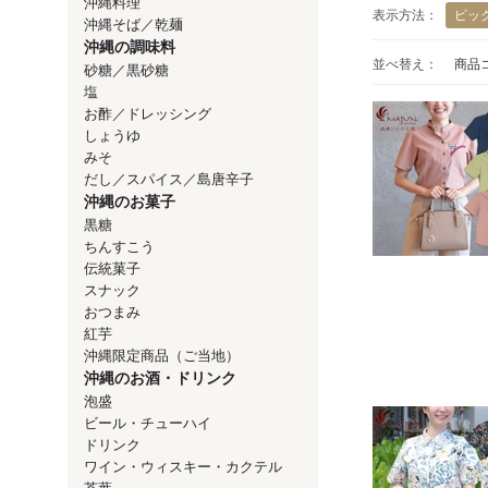
沖縄料理
表示方法：
ピッ
沖縄そば／乾麺
沖縄の調味料
並べ替え：
商品
砂糖／黒砂糖
塩
お酢／ドレッシング
しょうゆ
みそ
だし／スパイス／島唐辛子
沖縄のお菓子
黒糖
ちんすこう
伝統菓子
スナック
おつまみ
紅芋
沖縄限定商品（ご当地）
沖縄のお酒・ドリンク
泡盛
ビール・チューハイ
ドリンク
ワイン・ウィスキー・カクテル