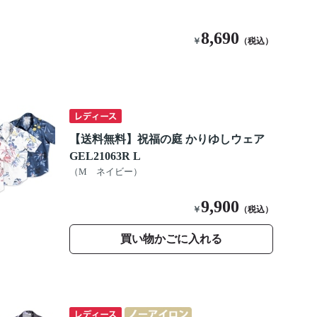
8,690
￥
（税込）
【送料無料】祝福の庭 かりゆしウェア
GEL21063R L
（M ネイビー）
9,900
￥
（税込）
買い物かごに入れる