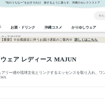
“旬のうちなー”をおすそわけ 旅するように暮らす、沖縄のセレクトストア
子
お酒・ドリンク
沖縄コスメ
かりゆしウェア
ウェア MAJUN
【重要】※台風接近に伴うお届け遅延のご案内※
詳しくはこちら
沖縄のお取り寄せグルメすべて
沖縄の加工食品すべて
沖縄の調味料すべて
沖縄のお菓子すべて
沖縄のお酒・ドリンクすべて
沖縄のコスメすべて
かりゆしウェアすべて
沖縄の雑貨すべて
ウェア レディース MAJUN
フルーツ・野菜
缶詰／パウチ
砂糖／黒砂糖
黒糖
泡盛
スキンケア
メンズ
沖縄ファッション
ちんすこう
お肉
沖縄料理
塩
ビール・チューハイ
伝統工芸品
伝
ボ
レ
ュアリー感や琉球文化とリンクするエッセンスを取り入れ、ワ
AWA
おつまみ
紅芋
沖
乾物／粉類
みそ
茶葉
レトルト食品
しょうゆ
ドリンク
ヘアケア
U
限定品