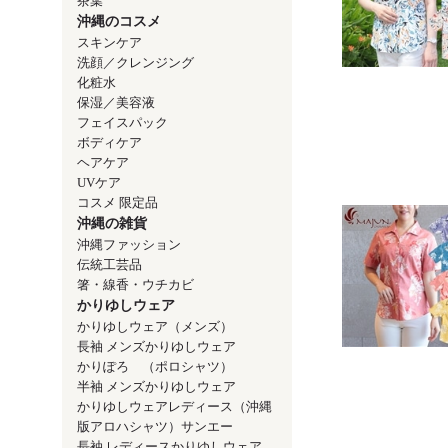
茶葉
沖縄のコスメ
スキンケア
洗顔／クレンジング
化粧水
保湿／美容液
フェイスパック
ボディケア
ヘアケア
UVケア
コスメ 限定品
沖縄の雑貨
沖縄ファッション
伝統工芸品
箸・線香・ウチカビ
かりゆしウェア
かりゆしウェア（メンズ）
長袖 メンズかりゆしウェア
かりぽろ （ポロシャツ）
半袖 メンズかりゆしウェア
かりゆしウェアレディース（沖縄
版アロハシャツ）サンエー
長袖 レディースかりゆしウェア