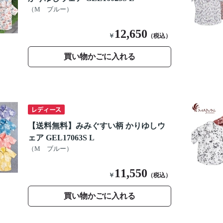
（M ブルー）
12,650
￥
（税込）
買い物かごに入れる
【送料無料】みみぐすい柄 かりゆしウ
ェア GEL17063S L
（M ブルー）
11,550
￥
（税込）
買い物かごに入れる