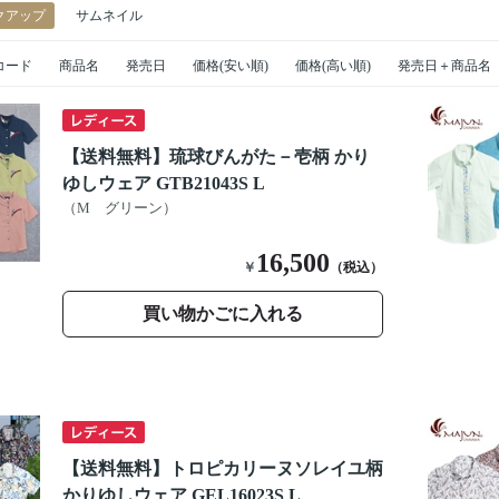
クアップ
サムネイル
コード
商品名
発売日
価格(安い順)
価格(高い順)
発売日＋商品名
【送料無料】琉球びんがた－壱柄 かり
ゆしウェア GTB21043S L
（M グリーン）
16,500
￥
（税込）
買い物かごに入れる
【送料無料】トロピカリーヌソレイユ柄
かりゆしウェア GEL16023S L