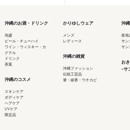
沖縄のお酒・ドリンク
かりゆしウェア
沖縄
泡盛
メンズ
産地
ビール・チューハイ
レディース
サン
ワイン・ウィスキー・カ
サン
クテル
沖縄の雑貨
ドリンク
おき
茶葉
沖縄ファッション
~サ
伝統工芸品
沖縄のコスメ
箸・線香・ウチカビ
スキンケア
ボディケア
ヘアケア
UVケア
限定品