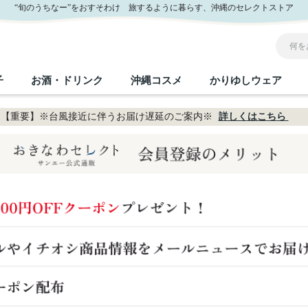
“旬のうちなー”をおすそわけ 旅するように暮らす、沖縄のセレクトストア
子
お酒・ドリンク
沖縄コスメ
かりゆしウェア
【重要】※台風接近に伴うお届け遅延のご案内※
詳しくはこちら
沖縄のお取り寄せグルメすべて
沖縄の加工食品すべて
沖縄の調味料すべて
沖縄のお菓子すべて
沖縄のお酒・ドリンクすべて
沖縄のコスメすべて
かりゆしウェアすべて
沖縄の雑貨すべて
フルーツ・野菜
缶詰／パウチ
砂糖／黒砂糖
黒糖
泡盛
スキンケア
メンズ
沖縄ファッション
ちんすこう
お肉
沖縄料理
塩
ビール・チューハイ
伝統工芸品
伝
ボ
レ
おつまみ
紅芋
沖
乾物／粉類
みそ
茶葉
レトルト食品
しょうゆ
ドリンク
ヘアケア
U
限定品