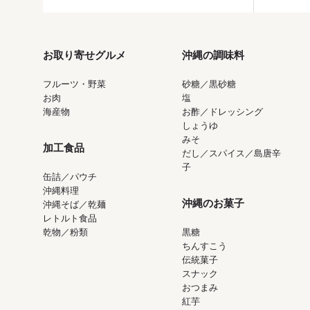
お取り寄せグルメ
沖縄の調味料
フルーツ・野菜
砂糖／黒砂糖
お肉
塩
海産物
お酢／ドレッシング
しょうゆ
みそ
加工食品
だし／スパイス／島唐辛
子
缶詰／パウチ
沖縄料理
沖縄のお菓子
沖縄そば／乾麺
レトルト食品
乾物／粉類
黒糖
ちんすこう
伝統菓子
スナック
おつまみ
紅芋