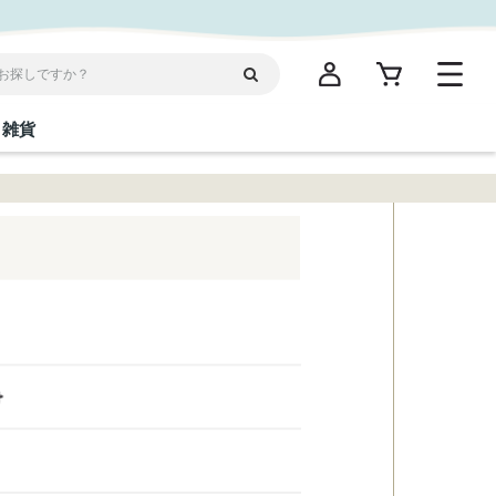
雑貨
閉じる
閉じる
閉じる
閉じる
閉じる
閉じる
閉じる
閉じる
統菓子
ディケア
ディース
海産物
沖縄そば／乾麺
お酢／ドレッシング
ワイン・ウィスキー・カクテル
箸・線香・ウチカビ
スナック
縄限定商品（ご当地）
だし／スパイス／島唐辛子
Vケア