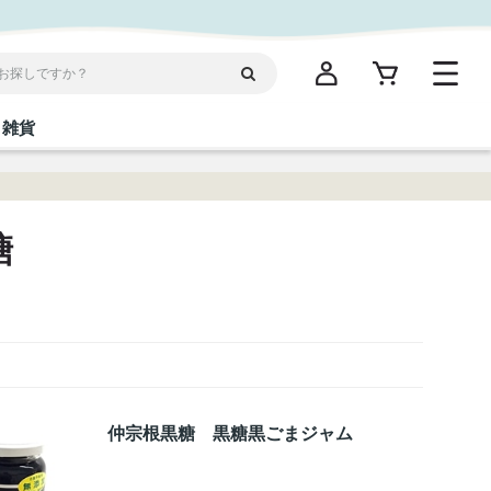
雑貨
閉じる
閉じる
閉じる
閉じる
閉じる
閉じる
閉じる
閉じる
糖
統菓子
ディケア
ディース
海産物
沖縄そば／乾麺
お酢／ドレッシング
ワイン・ウィスキー・カクテル
箸・線香・ウチカビ
スナック
縄限定商品（ご当地）
だし／スパイス／島唐辛子
Vケア
仲宗根黒糖 黒糖黒ごまジャム