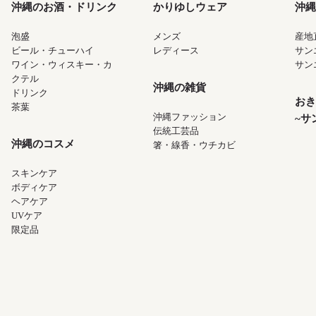
沖縄のお酒・ドリンク
かりゆしウェア
沖縄
泡盛
メンズ
産地
ビール・チューハイ
レディース
サン
ワイン・ウィスキー・カ
サン
クテル
沖縄の雑貨
ドリンク
おき
茶葉
沖縄ファッション
~サ
伝統工芸品
沖縄のコスメ
箸・線香・ウチカビ
スキンケア
ボディケア
ヘアケア
UVケア
限定品