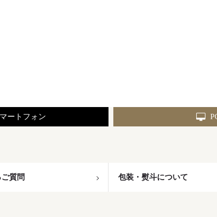
マートフォン
P
るご質問
包装・熨斗について