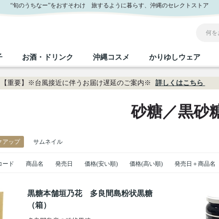
“旬のうちなー”をおすそわけ 旅するように暮らす、沖縄のセレクトストア
子
お酒・ドリンク
沖縄コスメ
かりゆしウェア
【重要】※台風接近に伴うお届け遅延のご案内※
詳しくはこちら
沖縄のお取り寄せグルメすべて
沖縄の加工食品すべて
沖縄の調味料すべて
沖縄のお菓子すべて
沖縄のお酒・ドリンクすべて
沖縄のコスメすべて
かりゆしウェアすべて
沖縄の雑貨すべて
砂糖／黒砂
フルーツ・野菜
缶詰／パウチ
砂糖／黒砂糖
黒糖
泡盛
スキンケア
メンズ
沖縄ファッション
ちんすこう
お肉
沖縄料理
塩
ビール・チューハイ
伝統工芸品
伝
ボ
レ
クアップ
サムネイル
コード
おつまみ
商品名
発売日
価格(安い順)
紅芋
価格(高い順)
発売日＋商品名
沖
乾物／粉類
みそ
茶葉
レトルト食品
しょうゆ
ドリンク
ヘアケア
U
限定品
黒糖本舗垣乃花 多良間島粉状黒糖
（箱）