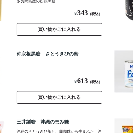
多良間島産の粉状黒糖
343
￥
（税込）
買い物かごに入れる
仲宗根黒糖 さとうきびの蜜
613
￥
（税込）
買い物かごに入れる
三井製糖 沖縄の恵み糖
沖縄のさとうきび畑と、珊瑚礁から生まれた 沖