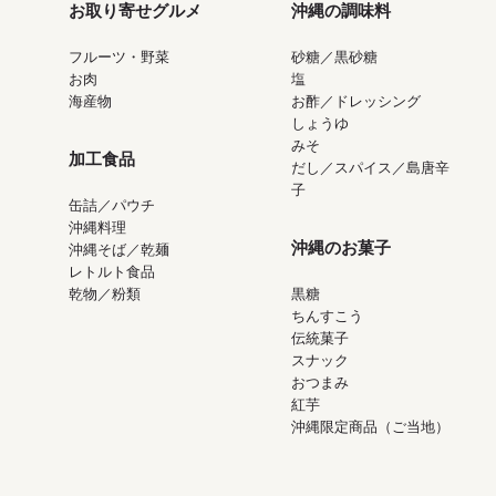
お取り寄せグルメ
沖縄の調味料
フルーツ・野菜
砂糖／黒砂糖
お肉
塩
海産物
お酢／ドレッシング
しょうゆ
みそ
加工食品
だし／スパイス／島唐辛
子
缶詰／パウチ
沖縄料理
沖縄のお菓子
沖縄そば／乾麺
レトルト食品
乾物／粉類
黒糖
ちんすこう
伝統菓子
スナック
おつまみ
紅芋
沖縄限定商品（ご当地）