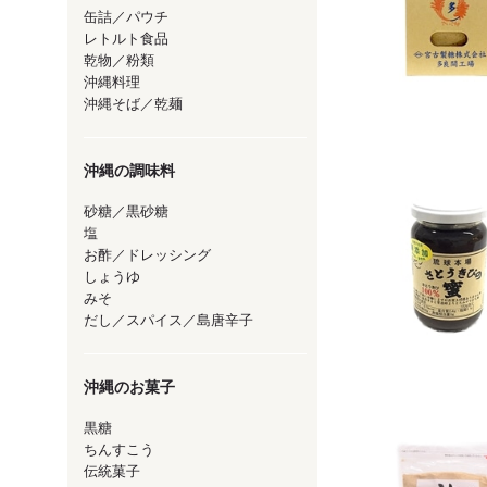
缶詰／パウチ
レトルト食品
乾物／粉類
沖縄料理
沖縄そば／乾麺
沖縄の調味料
砂糖／黒砂糖
塩
お酢／ドレッシング
しょうゆ
みそ
だし／スパイス／島唐辛子
沖縄のお菓子
黒糖
ちんすこう
伝統菓子