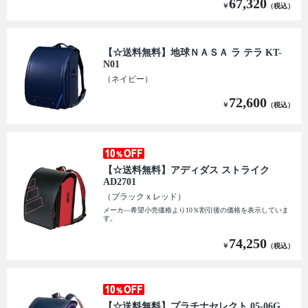
67,320
￥
（税込）
【☆送料無料】地球ＮＡＳＡ ラ テラ KT-
N01
（ネイビー）
72,600
￥
（税込）
【☆送料無料】アディダス ストライク
AD2701
（ブラックｘレッド）
メーカ―希望小売価格より10％割引後の価格を表示していま
す。
74,250
￥
（税込）
【☆送料無料】プラチナセレクト 05-06G