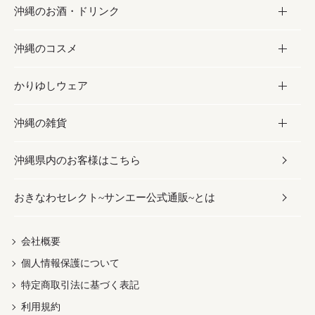
沖縄のお酒・ドリンク
海産物
沖縄料理
砂糖／黒砂糖
お菓子
沖縄のコスメ
沖縄そば／乾麺
塩
黒糖
お酒・ドリンク
かりゆしウェア
レトルト食品
お酢／ドレッシング
ちんすこう
泡盛
コスメ
沖縄の雑貨
乾物／粉類
しょうゆ
伝統菓子
ビール・チューハイ
スキンケア
かりゆしウェア
沖縄県内のお客様はこちら
みそ
スナック
ワイン・ウィスキー・カクテル
ボディケア
メンズ
雑貨
おきなわセレクト~サンエー公式通販~とは
だし／スパイス／島唐辛子
おつまみ
ドリンク
ヘアケア
レディース
沖縄ファッション
紅芋
茶葉
UVケア
伝統工芸品
会社概要
個人情報保護について
沖縄限定商品（ご当地）
限定品
箸・線香・ウチカビ
特定商取引法に基づく表記
利用規約