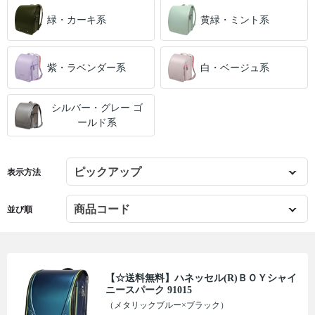
緑・カーキ系
黄緑・ミント系
紫・ラベンダー系
白・ベージュ系
シルバー・グレー ゴ
ールド系
表示方法
並び順
【☆送料無料】ハネッセル(R)ＢＯＹシャイ
ニースパーク 91015
（メタリックブルー×ブラック）