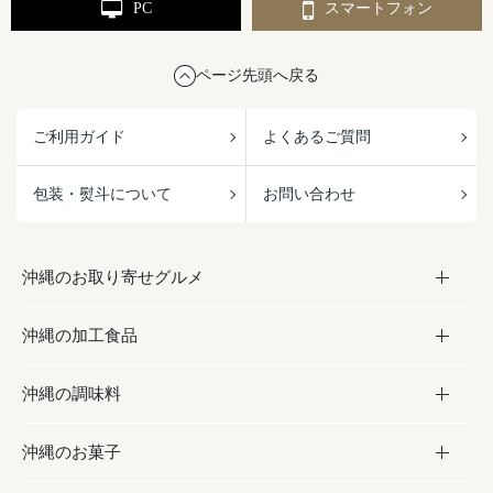
PC
スマートフォン
ページ先頭へ戻る
ご利用ガイド
よくあるご質問
包装・熨斗について
お問い合わせ
沖縄のお取り寄せグルメ
沖縄の加工食品
お取り寄せグルメ
沖縄の調味料
フルーツ・野菜
加工食品
沖縄のお菓子
お肉
缶詰／パウチ
調味料