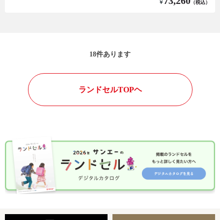
73,260
￥
（税込）
18
件あります
ランドセルTOPヘ