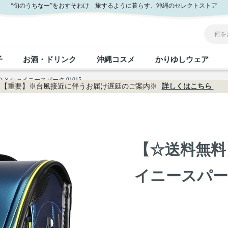
販
“旬のうちなー”をおすそわけ 旅するように暮らす、沖縄のセレクトストア
子
お酒・ドリンク
沖縄コスメ
かりゆしウェア
Ｙシャイニースパーク 91015
【重要】※台風接近に伴うお届け遅延のご案内※
詳しくはこちら
沖縄のお取り寄せグルメすべて
沖縄の加工食品すべて
沖縄の調味料すべて
沖縄のお菓子すべて
沖縄のお酒・ドリンクすべて
沖縄のコスメすべて
かりゆしウェアすべて
沖縄の雑貨すべて
フルーツ・野菜
缶詰／パウチ
砂糖／黒砂糖
黒糖
泡盛
スキンケア
メンズ
沖縄ファッション
ちんすこう
お肉
沖縄料理
塩
ビール・チューハイ
伝統工芸品
伝
ボ
レ
【☆送料無料
おつまみ
紅芋
沖
乾物／粉類
みそ
茶葉
レトルト食品
しょうゆ
ドリンク
ヘアケア
イニースパーク 
U
限定品