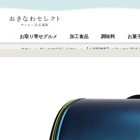
【☆送料無料】ハネッセル(R)ＢＯＹシャイニースパーク 91015｜おきなわセレクト サンエー公式通
お取り寄せグルメ
加工食品
調味料
お菓
ホーム
>
サンエーのランドセル
>
【☆送料無料】ハネッセル(R)ＢＯ