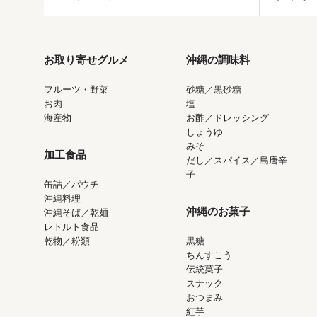
お取り寄せグルメ
沖縄の調味料
フルーツ・野菜
砂糖／黒砂糖
お肉
塩
海産物
お酢／ドレッシング
しょうゆ
みそ
加工食品
だし／スパイス／島唐辛
子
缶詰／パウチ
沖縄料理
沖縄のお菓子
沖縄そば／乾麺
レトルト食品
乾物／粉類
黒糖
ちんすこう
伝統菓子
スナック
おつまみ
紅芋