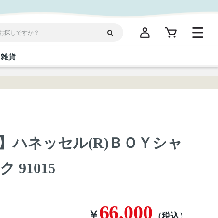
雑貨
閉じる
閉じる
閉じる
閉じる
閉じる
閉じる
閉じる
閉じる
統菓子
ディケア
ディース
海産物
沖縄そば／乾麺
お酢／ドレッシング
ワイン・ウィスキー・カクテル
箸・線香・ウチカビ
スナック
】ハネッセル(R)ＢＯＹシャ
縄限定商品（ご当地）
だし／スパイス／島唐辛子
91015
Vケア
66,000
￥
（税込）