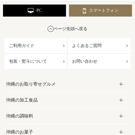
PC
スマートフォン
ページ先頭へ戻る
ご利用ガイド
よくあるご質問
包装・熨斗について
お問い合わせ
沖縄のお取り寄せグルメ
沖縄の加工食品
お取り寄せグルメ
沖縄の調味料
フルーツ・野菜
加工食品
沖縄のお菓子
お肉
缶詰／パウチ
調味料