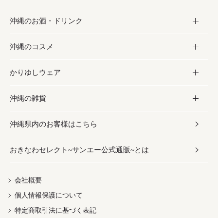
沖縄のお酒・ドリンク
海産物
沖縄料理
砂糖／黒砂糖
お菓子
沖縄のコスメ
沖縄そば／乾麺
塩
黒糖
お酒・ドリンク
かりゆしウェア
レトルト食品
お酢／ドレッシング
ちんすこう
泡盛
コスメ
沖縄の雑貨
乾物／粉類
しょうゆ
伝統菓子
ビール・チューハイ
スキンケア
かりゆしウェア
沖縄県内のお客様はこちら
みそ
スナック
ワイン・ウィスキー・カクテル
ボディケア
メンズ
雑貨
おきなわセレクト~サンエー公式通販~とは
だし／スパイス／島唐辛子
おつまみ
ドリンク
ヘアケア
レディース
沖縄ファッション
紅芋
茶葉
UVケア
伝統工芸品
会社概要
個人情報保護について
沖縄限定商品（ご当地）
限定品
箸・線香・ウチカビ
特定商取引法に基づく表記