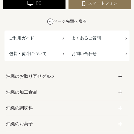
PC
スマートフォン
ページ先頭へ戻る
ご利用ガイド
よくあるご質問
包装・熨斗について
お問い合わせ
沖縄のお取り寄せグルメ
沖縄の加工食品
お取り寄せグルメ
沖縄の調味料
フルーツ・野菜
加工食品
沖縄のお菓子
お肉
缶詰／パウチ
調味料