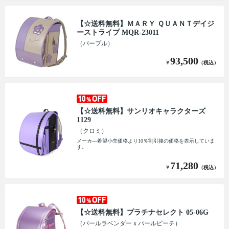
【☆送料無料】ＭＡＲＹ ＱＵＡＮＴデイジ
ーストライプ MQR-23011
（パープル）
93,500
￥
（税込）
【☆送料無料】サンリオキャラクターズ
1129
（クロミ）
メーカ―希望小売価格より10％割引後の価格を表示していま
す。
71,280
￥
（税込）
【☆送料無料】プラチナセレクト 05-06G
（パールラベンダーｘパールピーチ）