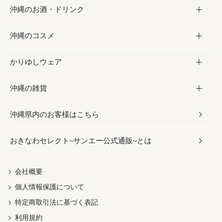
沖縄のお酒・ドリンク
海産物
沖縄料理
砂糖／黒砂糖
お菓子
沖縄のコスメ
沖縄そば／乾麺
塩
黒糖
お酒・ドリンク
かりゆしウェア
レトルト食品
お酢／ドレッシング
ちんすこう
泡盛
コスメ
沖縄の雑貨
乾物／粉類
しょうゆ
伝統菓子
ビール・チューハイ
スキンケア
かりゆしウェア
沖縄県内のお客様はこちら
みそ
スナック
ワイン・ウィスキー・カクテル
ボディケア
メンズ
雑貨
おきなわセレクト~サンエー公式通販~とは
だし／スパイス／島唐辛子
おつまみ
ドリンク
ヘアケア
レディース
沖縄ファッション
紅芋
茶葉
UVケア
伝統工芸品
会社概要
個人情報保護について
沖縄限定商品（ご当地）
限定品
箸・線香・ウチカビ
特定商取引法に基づく表記
利用規約