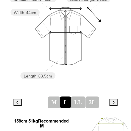
Width
44cm
Length
63.5cm
M
L
LL
3L
158cm 51kgRecommended
M