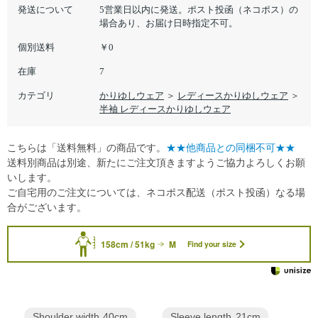
発送について
5営業日以内に発送。ポスト投函（ネコポス）の
場合あり、お届け日時指定不可。
個別送料
￥0
在庫
7
カテゴリ
かりゆしウェア
＞
レディースかりゆしウェア
＞
半袖 レディースかりゆしウェア
こちらは「送料無料」の商品です。
★★他商品との同梱不可★★
送料別商品は別途、新たにご注文頂きますようご協力よろしくお願
いします。
ご自宅用のご注文については、ネコポス配送（ポスト投函）なる場
合がございます。
158cm / 51kg
M
Find your size
Sleeve length
21cm
Shoulder width
40cm