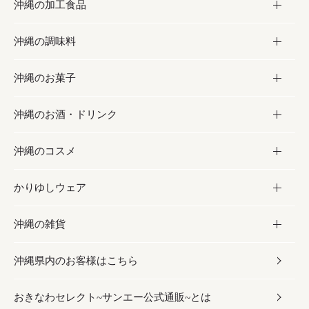
沖縄の加工食品
お取り寄せグルメ
沖縄の調味料
フルーツ・野菜
加工食品
沖縄のお菓子
お肉
缶詰／パウチ
調味料
沖縄のお酒・ドリンク
海産物
沖縄料理
砂糖／黒砂糖
お菓子
沖縄のコスメ
沖縄そば／乾麺
塩
黒糖
お酒・ドリンク
かりゆしウェア
レトルト食品
お酢／ドレッシング
ちんすこう
泡盛
コスメ
沖縄の雑貨
乾物／粉類
しょうゆ
伝統菓子
ビール・チューハイ
スキンケア
かりゆしウェア
沖縄県内のお客様はこちら
みそ
スナック
ワイン・ウィスキー・カクテル
ボディケア
メンズ
雑貨
おきなわセレクト~サンエー公式通販~とは
だし／スパイス／島唐辛子
おつまみ
ドリンク
ヘアケア
レディース
沖縄ファッション