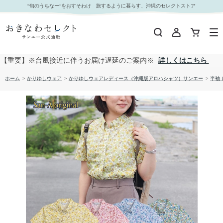
【送料無料】形態安定 小花総柄 かりゆしウェアP1025-03L｜おきなわセレクト サンエー公式通
“旬のうちなー”をおすそわけ 旅するように暮らす、沖縄のセレクトストア
販
【重要】※台風接近に伴うお届け遅延のご案内※
詳しくはこちら
ホーム
>
かりゆしウェア
>
かりゆしウェアレディース（沖縄版アロハシャツ）サンエー
>
半袖