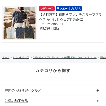
【送料無料】前開きフレンチスリーブブラ
ウス かりゆしウェアF-SAN02
（M オフホワイト）
￥9,790
（税込）
ホーム
>
かりゆしウェア
>
かりゆしウェアレディース（沖縄版アロハシャツ）サンエー
>
半袖
カテゴリから探す
沖縄のお取り寄せグルメ
沖縄の加工食品