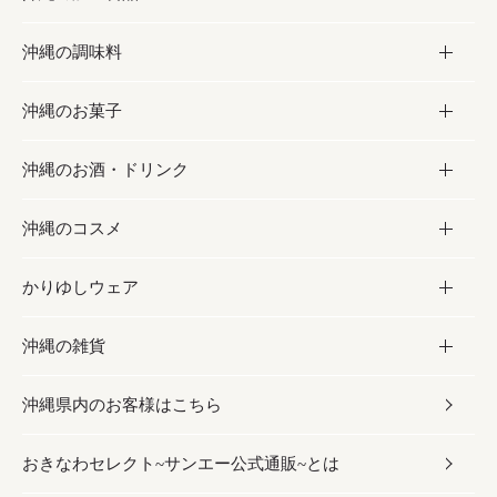
沖縄の調味料
フルーツ・野菜
加工食品
沖縄のお菓子
お肉
缶詰／パウチ
調味料
沖縄のお酒・ドリンク
海産物
沖縄料理
砂糖／黒砂糖
お菓子
沖縄のコスメ
沖縄そば／乾麺
塩
黒糖
お酒・ドリンク
かりゆしウェア
レトルト食品
お酢／ドレッシング
ちんすこう
泡盛
コスメ
沖縄の雑貨
乾物／粉類
しょうゆ
伝統菓子
ビール・チューハイ
スキンケア
かりゆしウェア
沖縄県内のお客様はこちら
みそ
スナック
ワイン・ウィスキー・カクテル
ボディケア
メンズ
雑貨
おきなわセレクト~サンエー公式通販~とは
だし／スパイス／島唐辛子
おつまみ
ドリンク
ヘアケア
レディース
沖縄ファッション