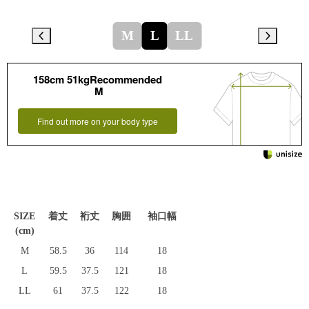
M
L
LL
158cm 51kgRecommended
M
Find out more on your body type
SIZE
着丈
裄丈
胸囲
袖口幅
(cm)
M
58.5
36
114
18
L
59.5
37.5
121
18
LL
61
37.5
122
18