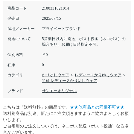
商品コード
2100331021014
発売日
2025/07/15
産地／メーカー
プライベートブランド
発送について
5営業日以内に発送。ポスト投函（ネコポス）の
場合あり、お届け日時指定不可。
個別送料
￥0
在庫
0
カテゴリ
かりゆしウェア
＞
レディースかりゆしウェア
＞
半袖 レディースかりゆしウェア
ブランド
サンエーオリジナル
こちらは「送料無料」の商品です。
★★他商品との同梱不可★★
送料別商品は別途、新たにご注文頂きますようご協力よろしくお願
いします。
ご自宅用のご注文については、ネコポス配送（ポスト投函）なる場
合がございます。