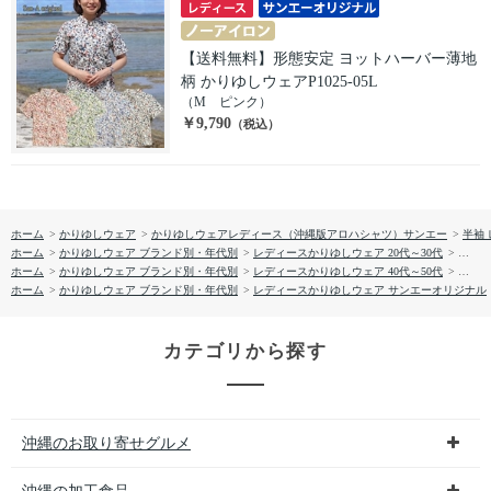
【送料無料】形態安定 ヨットハーバー薄地
柄 かりゆしウェアP1025-05L
（M ピンク）
￥9,790
（税込）
ホーム
>
かりゆしウェア
>
かりゆしウェアレディース（沖縄版アロハシャツ）サンエー
>
半袖
ホーム
>
かりゆしウェア ブランド別・年代別
>
レディースかりゆしウェア 20代～30代
>
【送料
ホーム
>
かりゆしウェア ブランド別・年代別
>
レディースかりゆしウェア 40代～50代
>
【送料
ホーム
>
かりゆしウェア ブランド別・年代別
>
レディースかりゆしウェア サンエーオリジナル
カテゴリから探す
沖縄のお取り寄せグルメ