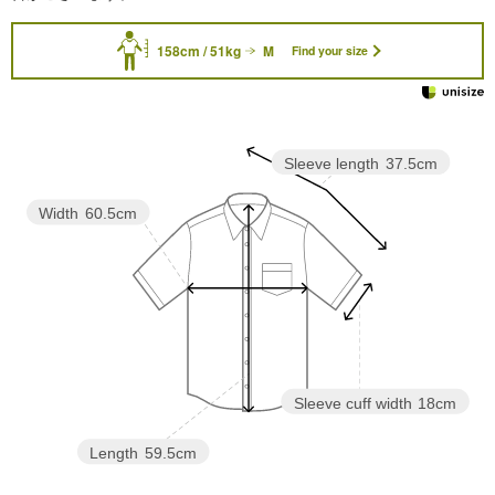
158cm / 51kg
M
Find your size
Sleeve length
37.5cm
Width
60.5cm
Sleeve cuff width
18cm
Length
59.5cm