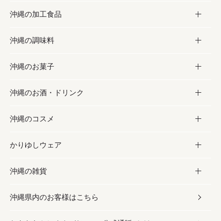
沖縄の加工食品
お取り寄せグルメ
沖縄の調味料
フルーツ・野菜
加工食品
沖縄のお菓子
お肉
缶詰／パウチ
調味料
沖縄のお酒・ドリンク
海産物
沖縄料理
砂糖／黒砂糖
お菓子
沖縄のコスメ
沖縄そば／乾麺
塩
黒糖
お酒・ドリンク
かりゆしウェア
レトルト食品
お酢／ドレッシング
ちんすこう
泡盛
コスメ
沖縄の雑貨
乾物／粉類
しょうゆ
伝統菓子
ビール・チューハイ
スキンケア
かりゆしウェア
沖縄県内のお客様はこちら
みそ
スナック
ワイン・ウィスキー・カクテル
ボディケア
メンズ
雑貨