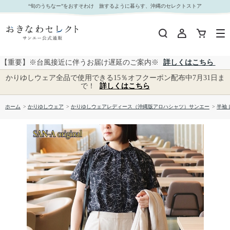
【送料無料】前開きフレンチスリーブブラウス かりゆしウェアF-SAN02｜おきなわセレクト サ
“旬のうちなー”をおすそわけ 旅するように暮らす、沖縄のセレクトストア
ンエー公式通販
【重要】※台風接近に伴うお届け遅延のご案内※
詳しくはこちら
かりゆしウェア全品で使用できる15％オフクーポン配布中7月31日ま
で！
詳しくはこちら
ホーム
>
かりゆしウェア
>
かりゆしウェアレディース（沖縄版アロハシャツ）サンエー
>
半袖