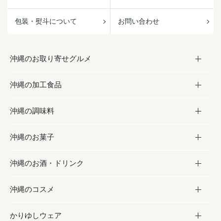
包装・熨斗について
お問い合わせ
沖縄のお取り寄せグルメ
沖縄の加工食品
お取り寄せグルメ
沖縄の調味料
フルーツ・野菜
加工食品
沖縄のお菓子
お肉
缶詰／パウチ
調味料
沖縄のお酒・ドリンク
海産物
沖縄料理
砂糖／黒砂糖
お菓子
沖縄のコスメ
沖縄そば／乾麺
塩
黒糖
お酒・ドリンク
かりゆしウェア
レトルト食品
お酢／ドレッシング
ちんすこう
泡盛
コスメ