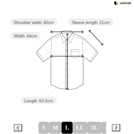
Sleeve length
21cm
Shoulder width
40cm
Width
44cm
Length
63.5cm
S
M
L
LL
3L
4L