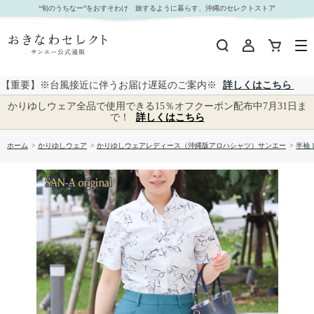
【送料無料】形態安定 ツツジカラー柄 かりゆしウェアP1025-01L｜おきなわセレクト サンエー
“旬のうちなー”をおすそわけ 旅するように暮らす、沖縄のセレクトストア
公式通販
【重要】※台風接近に伴うお届け遅延のご案内※
詳しくはこちら
かりゆしウェア全品で使用できる15％オフクーポン配布中7月31日ま
で！
詳しくはこちら
ホーム
>
かりゆしウェア
>
かりゆしウェアレディース（沖縄版アロハシャツ）サンエー
>
半袖