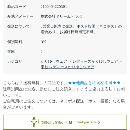
商品コード
2100404225301
産地／メーカー
株式会社ドリーム・ラボ
発送について
5営業日以内に発送。ポスト投函（ネコポス）の
場合あり、お届け日時指定不可。
個別送料
￥0
在庫
0
カテゴリ
かりゆしウェア
＞
レディースかりゆしウェア
＞
半袖 レディースかりゆしウェア
こちらは「送料無料」の商品です。
★★他商品との同梱不可★★
送料別商品は別途、新たにご注文頂きますようご協力よろしくお願
いします。
ご自宅用のご注文については、ネコポス配送（ポスト投函）なる場
合がございます。
158cm / 51kg
M
Find your size