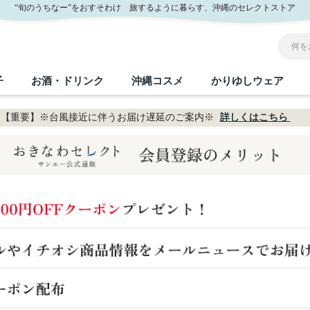
“旬のうちなー”をおすそわけ 旅するように暮らす、沖縄のセレクトストア
子
お酒・ドリンク
沖縄コスメ
かりゆしウェア
【重要】※台風接近に伴うお届け遅延のご案内※
詳しくはこちら
沖縄のお取り寄せグルメすべて
沖縄の加工食品すべて
沖縄の調味料すべて
沖縄のお菓子すべて
沖縄のお酒・ドリンクすべて
沖縄のコスメすべて
かりゆしウェアすべて
沖縄の雑貨すべて
フルーツ・野菜
缶詰／パウチ
砂糖／黒砂糖
黒糖
泡盛
スキンケア
メンズ
沖縄ファッション
ちんすこう
お肉
沖縄料理
塩
ビール・チューハイ
伝統工芸品
伝
ボ
レ
おつまみ
紅芋
沖
乾物／粉類
みそ
茶葉
レトルト食品
しょうゆ
ドリンク
ヘアケア
U
限定品