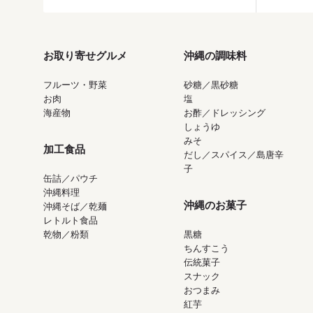
お取り寄せグルメ
沖縄の調味料
フルーツ・野菜
砂糖／黒砂糖
お肉
塩
海産物
お酢／ドレッシング
しょうゆ
みそ
加工食品
だし／スパイス／島唐辛
子
缶詰／パウチ
沖縄料理
沖縄のお菓子
沖縄そば／乾麺
レトルト食品
乾物／粉類
黒糖
ちんすこう
伝統菓子
スナック
おつまみ
紅芋