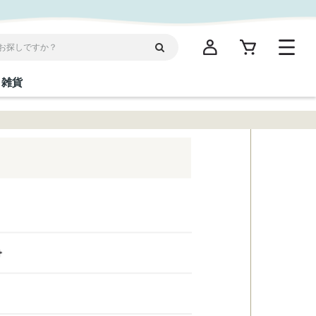
雑貨
閉じる
閉じる
閉じる
閉じる
閉じる
閉じる
閉じる
閉じる
統菓子
ディケア
ディース
海産物
沖縄そば／乾麺
お酢／ドレッシング
ワイン・ウィスキー・カクテル
箸・線香・ウチカビ
スナック
縄限定商品（ご当地）
だし／スパイス／島唐辛子
Vケア