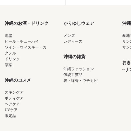
沖縄のお酒・ドリンク
かりゆしウェア
沖縄
泡盛
メンズ
産地
ビール・チューハイ
レディース
サン
ワイン・ウィスキー・カ
サン
クテル
沖縄の雑貨
ドリンク
おき
茶葉
沖縄ファッション
~サ
伝統工芸品
沖縄のコスメ
箸・線香・ウチカビ
スキンケア
ボディケア
ヘアケア
UVケア
限定品