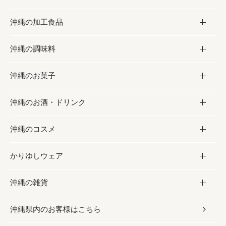
沖縄の加工食品
お取り寄せグルメ
沖縄の調味料
フルーツ・野菜
加工食品
沖縄のお菓子
お肉
缶詰／パウチ
調味料
沖縄のお酒・ドリンク
海産物
沖縄料理
砂糖／黒砂糖
お菓子
沖縄のコスメ
沖縄そば／乾麺
塩
黒糖
お酒・ドリンク
かりゆしウェア
レトルト食品
お酢／ドレッシング
ちんすこう
泡盛
コスメ
沖縄の雑貨
乾物／粉類
しょうゆ
伝統菓子
ビール・チューハイ
スキンケア
かりゆしウェア
沖縄県内のお客様はこちら
みそ
スナック
ワイン・ウィスキー・カクテル
ボディケア
メンズ
雑貨