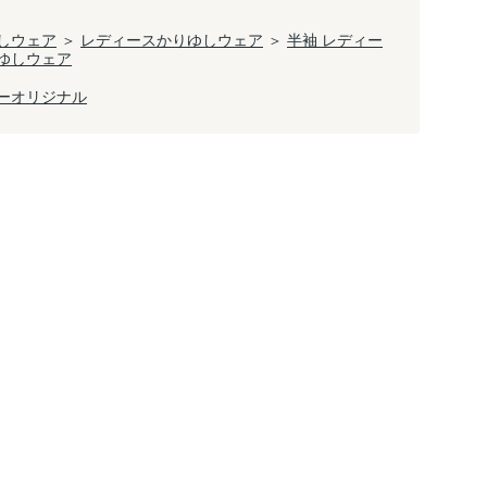
しウェア
＞
レディースかりゆしウェア
＞
半袖 レディー
ゆしウェア
ーオリジナル