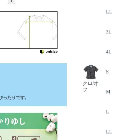
LL
3L
4L
S
クロ/オ
フ
M
ぴったりです。
L
LL