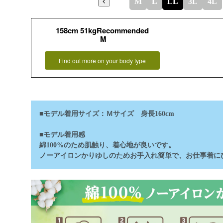
M
L
LL
3L
4L
158cm 51kgRecommended
M
Find out more on your body type
■モデル着用サイズ：Ｍサイズ 身長160cm
■モデル着用感
綿100%のため肌触り、着心地が良いです。
ノーアイロンかりゆしのためお手入れ簡単で、お仕事着に