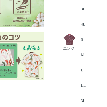
3L
4L
S
エンジ
M
L
LL
3L