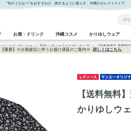
サンエー公式通販
“旬のうちなー”をおすそわけ 旅するように暮らす、沖縄のセレクトストア
子
お酒・ドリンク
沖縄コスメ
かりゆしウェア
ロハシャツ）サンエー
>
半袖 レディースかりゆしウェア
>
【送料無料】形態安定 小
【重要】※台風接近に伴うお届け遅延のご案内※
詳しくはこちら
沖縄のお取り寄せグルメすべて
沖縄の加工食品すべて
沖縄の調味料すべて
沖縄のお菓子すべて
沖縄のお酒・ドリンクすべて
沖縄のコスメすべて
かりゆしウェアすべて
沖縄の雑貨すべて
フルーツ・野菜
缶詰／パウチ
砂糖／黒砂糖
黒糖
泡盛
スキンケア
メンズ
沖縄ファッション
ちんすこう
お肉
沖縄料理
塩
ビール・チューハイ
伝統工芸品
伝
ボ
レ
【送料無料】
おつまみ
紅芋
沖
乾物／粉類
みそ
茶葉
レトルト食品
しょうゆ
ドリンク
ヘアケア
U
かりゆしウェアP1
限定品