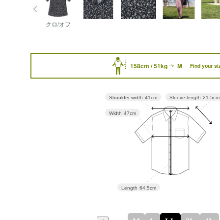
クロ/オフ
158cm / 51kg
M
Find your si
Sleeve length
21.5cm
Shoulder width
41cm
Width
47cm
Length
64.5cm