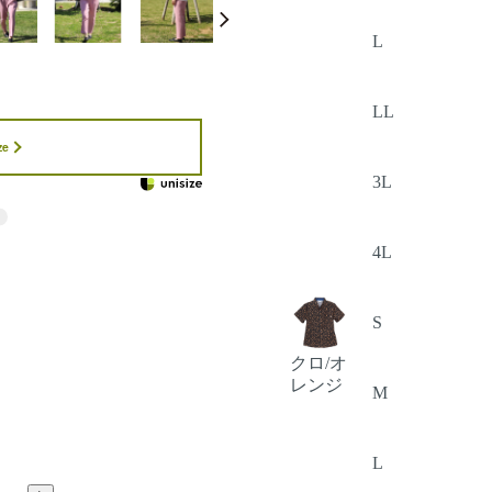
L
LL
ze
3L
4L
S
クロ/オ
レンジ
M
L