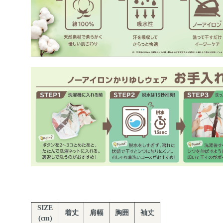
SIZE
着丈
肩幅
胸囲
袖丈
(cm)