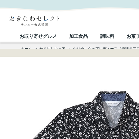
【送料無料】形態安定 小花トライバル柄 かりゆしウェアP1024-22L Kr24 L｜おきなわセレクト 
お取り寄せグルメ
加工食品
調味料
お菓
ホーム
>
かりゆしウェア
>
かりゆしウェアレディース（沖縄版ア