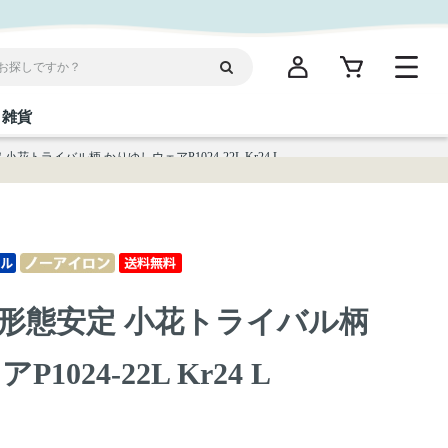
雑貨
花トライバル柄 かりゆしウェアP1024-22L Kr24 L
閉じる
閉じる
閉じる
閉じる
閉じる
閉じる
閉じる
閉じる
統菓子
ディケア
ディース
海産物
沖縄そば／乾麺
お酢／ドレッシング
ワイン・ウィスキー・カクテル
箸・線香・ウチカビ
スナック
形態安定 小花トライバル柄
縄限定商品（ご当地）
だし／スパイス／島唐辛子
Vケア
024-22L Kr24 L