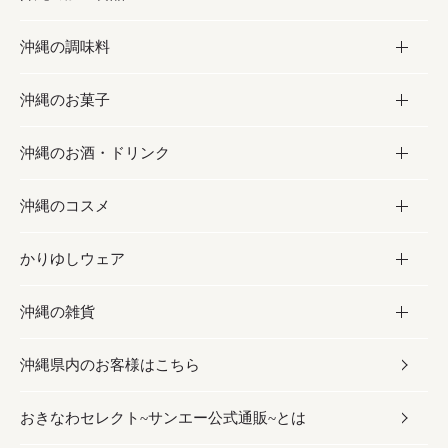
沖縄の調味料
フルーツ・野菜
加工食品
沖縄のお菓子
お肉
缶詰／パウチ
調味料
沖縄のお酒・ドリンク
海産物
沖縄料理
砂糖／黒砂糖
お菓子
沖縄のコスメ
沖縄そば／乾麺
塩
黒糖
お酒・ドリンク
かりゆしウェア
レトルト食品
お酢／ドレッシング
ちんすこう
泡盛
コスメ
沖縄の雑貨
乾物／粉類
しょうゆ
伝統菓子
ビール・チューハイ
スキンケア
かりゆしウェア
沖縄県内のお客様はこちら
みそ
スナック
ワイン・ウィスキー・カクテル
ボディケア
メンズ
雑貨
おきなわセレクト~サンエー公式通販~とは
だし／スパイス／島唐辛子
おつまみ
ドリンク
ヘアケア
レディース
沖縄ファッション