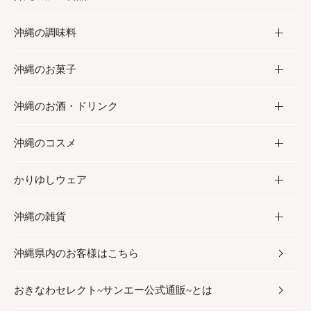
沖縄の調味料
フルーツ・野菜
加工食品
沖縄のお菓子
お肉
缶詰／パウチ
調味料
沖縄のお酒・ドリンク
海産物
沖縄料理
砂糖／黒砂糖
お菓子
沖縄のコスメ
沖縄そば／乾麺
塩
黒糖
お酒・ドリンク
かりゆしウェア
レトルト食品
お酢／ドレッシング
ちんすこう
泡盛
コスメ
沖縄の雑貨
乾物／粉類
しょうゆ
伝統菓子
ビール・チューハイ
スキンケア
かりゆしウェア
沖縄県内のお客様はこちら
みそ
スナック
ワイン・ウィスキー・カクテル
ボディケア
メンズ
雑貨
おきなわセレクト~サンエー公式通販~とは
だし／スパイス／島唐辛子
おつまみ
ドリンク
ヘアケア
レディース
沖縄ファッション