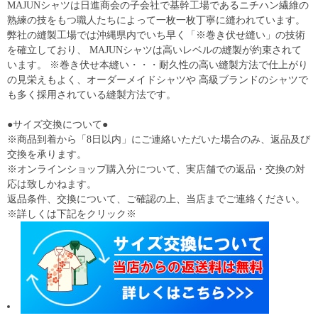
MAJUNシャツは日進商会の子会社で基幹工場であるニチハン繊維の
熟練の技をもつ職人たちによって一枚一枚丁寧に縫われています。
弊社の縫製工場では沖縄県内でいち早く「※巻き伏せ縫い」の技術
を確立しており、 MAJUNシャツは高いレベルの縫製が約束されて
います。 ※巻き伏せ本縫い・・・耐久性の高い縫製方法で仕上がり
の見栄えもよく、オーダーメイドシャツや 高級ブランドのシャツで
も多く採用されている縫製方法です。
●サイズ交換について●
※商品到着から「8日以内」にご連絡いただいた場合のみ、返品及び
交換を承ります。
※オンラインショップ購入分について、実店舗での返品・交換の対
応は致しかねます。
返品条件、交換について、ご確認の上、当店までご連絡ください。
※詳しくは下記をクリック※