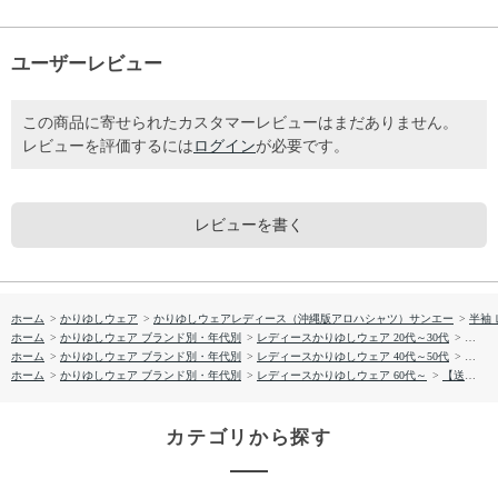
ユーザーレビュー
この商品に寄せられたカスタマーレビューはまだありません。
レビューを評価するには
ログイン
が必要です。
レビューを書く
ホーム
>
かりゆしウェア
>
かりゆしウェアレディース（沖縄版アロハシャツ）サンエー
>
半袖
ホーム
>
かりゆしウェア ブランド別・年代別
>
レディースかりゆしウェア 20代～30代
>
【送料
ホーム
>
かりゆしウェア ブランド別・年代別
>
レディースかりゆしウェア 40代～50代
>
【送料
ホーム
>
かりゆしウェア ブランド別・年代別
>
レディースかりゆしウェア 60代～
>
【送料無料】フィッシュドロップス柄 かりゆしウェア GEL19013S L
カテゴリから探す