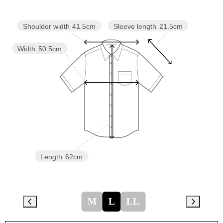
Sleeve length
21.5cm
Shoulder width
41.5cm
Width
50.5cm
Length
62cm
M
L
LL