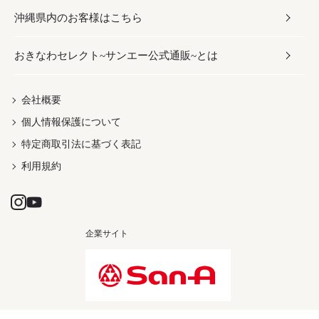
沖縄県内のお客様はこちら
みそ
スナック
ワイン・ウィスキー・カクテル
ボディケア
メンズ
雑貨
おきなわセレクト~サンエー公式通販~とは
だし／スパイス／島唐辛子
おつまみ
ドリンク
ヘアケア
レディース
沖縄ファッション
紅芋
茶葉
UVケア
伝統工芸品
会社概要
個人情報保護について
沖縄限定商品（ご当地）
限定品
箸・線香・ウチカビ
特定商取引法に基づく表記
利用規約
企業サイト