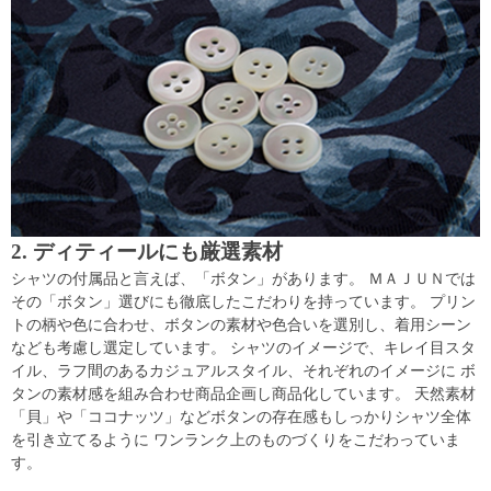
2. ディティールにも厳選素材
シャツの付属品と言えば、「ボタン」があります。 ＭＡＪＵＮでは
その「ボタン」選びにも徹底したこだわりを持っています。 プリン
トの柄や色に合わせ、ボタンの素材や色合いを選別し、着用シーン
なども考慮し選定しています。 シャツのイメージで、キレイ目スタ
イル、ラフ間のあるカジュアルスタイル、それぞれのイメージに ボ
タンの素材感を組み合わせ商品企画し商品化しています。 天然素材
「貝」や「ココナッツ」などボタンの存在感もしっかりシャツ全体
を引き立てるように ワンランク上のものづくりをこだわっていま
す。