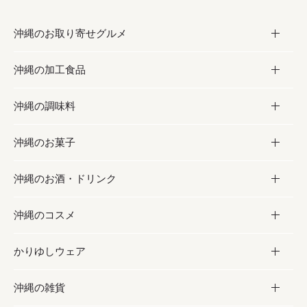
沖縄のお取り寄せグルメ
沖縄の加工食品
お取り寄せグルメ
沖縄の調味料
フルーツ・野菜
加工食品
沖縄のお菓子
お肉
缶詰／パウチ
調味料
沖縄のお酒・ドリンク
海産物
沖縄料理
砂糖／黒砂糖
お菓子
沖縄のコスメ
沖縄そば／乾麺
塩
黒糖
お酒・ドリンク
かりゆしウェア
レトルト食品
お酢／ドレッシング
ちんすこう
泡盛
コスメ
沖縄の雑貨
乾物／粉類
しょうゆ
伝統菓子
ビール・チューハイ
スキンケア
かりゆしウェア