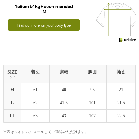
158cm 51kgRecommended
M
Find out more on your body type
SIZE
着丈
肩幅
胸囲
袖丈
(cm)
M
61
40
95
21
L
62
41.5
101
21.5
LL
63
43
107
22.5
※表は左右にスクロールしてご確認いただけます。