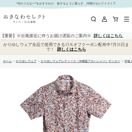
【送料無料】フィッシュドロップス柄 かりゆしウェア GEL19013S L｜おきなわセレクト サン
“旬のうちなー”をおすそわけ 旅するように暮らす、沖縄のセレクトストア
エー公式通販
【重要】※台風接近に伴うお届け遅延のご案内※
詳しくはこちら
かりゆしウェア全品で使用できる15％オフクーポン配布中7月31日ま
で！
詳しくはこちら
ホーム
>
かりゆしウェア
>
かりゆしウェアレディース（沖縄版アロハシャツ）サンエー
>
半袖