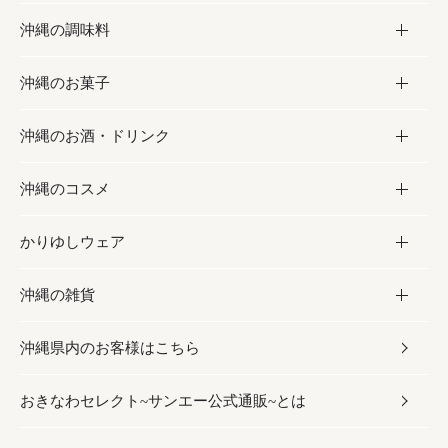
沖縄の調味料
フルーツ・野菜
加工食品
沖縄のお菓子
お肉
缶詰／パウチ
調味料
沖縄のお酒・ドリンク
海産物
沖縄料理
砂糖／黒砂糖
お菓子
沖縄のコスメ
沖縄そば／乾麺
塩
黒糖
お酒・ドリンク
かりゆしウェア
レトルト食品
お酢／ドレッシング
ちんすこう
泡盛
コスメ
沖縄の雑貨
乾物／粉類
しょうゆ
伝統菓子
ビール・チューハイ
スキンケア
かりゆしウェア
沖縄県内のお客様はこちら
みそ
スナック
ワイン・ウィスキー・カクテル
ボディケア
メンズ
雑貨
おきなわセレクト~サンエー公式通販~とは
だし／スパイス／島唐辛子
おつまみ
ドリンク
ヘアケア
レディース
沖縄ファッション