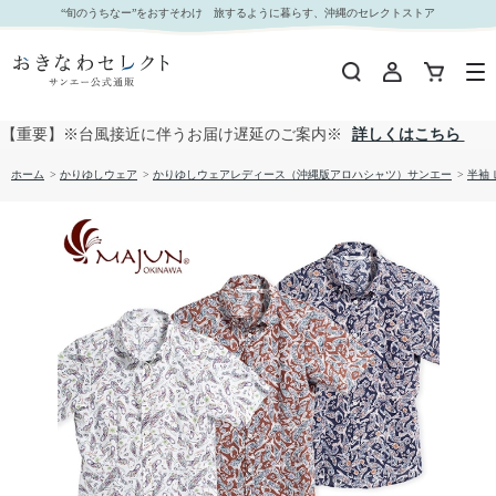
【送料無料】フィッシュドロップス柄 かりゆしウェア GEL19013S L｜おきなわセレクト サン
“旬のうちなー”をおすそわけ 旅するように暮らす、沖縄のセレクトストア
エー公式通販
【重要】※台風接近に伴うお届け遅延のご案内※
詳しくはこちら
ホーム
>
かりゆしウェア
>
かりゆしウェアレディース（沖縄版アロハシャツ）サンエー
>
半袖