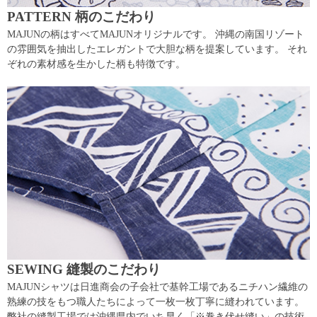
PATTERN 柄のこだわり
MAJUNの柄はすべてMAJUNオリジナルです。 沖縄の南国リゾート
の雰囲気を抽出したエレガントで大胆な柄を提案しています。 それ
ぞれの素材感を生かした柄も特徴です。
SEWING 縫製のこだわり
MAJUNシャツは日進商会の子会社で基幹工場であるニチハン繊維の
熟練の技をもつ職人たちによって一枚一枚丁寧に縫われています。
弊社の縫製工場では沖縄県内でいち早く「※巻き伏せ縫い」の技術