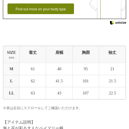
Find out more on your body type
SIZE
着丈
肩幅
胸囲
袖丈
(cm)
M
61
40
95
21
L
62
41.5
101
21.5
LL
63
43
107
22.5
※表は左右にスクロールしてご確認いただけます。
【アイテム説明】
海と花が彩る大人なペイズリー柄