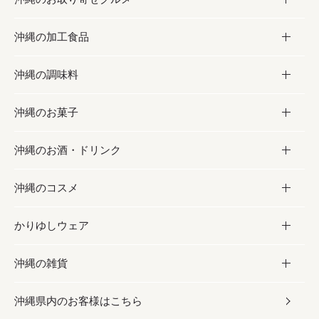
沖縄の加工食品
お取り寄せグルメ
沖縄の調味料
フルーツ・野菜
加工食品
沖縄のお菓子
お肉
缶詰／パウチ
調味料
沖縄のお酒・ドリンク
海産物
沖縄料理
砂糖／黒砂糖
お菓子
沖縄のコスメ
沖縄そば／乾麺
塩
黒糖
お酒・ドリンク
かりゆしウェア
レトルト食品
お酢／ドレッシング
ちんすこう
泡盛
コスメ
沖縄の雑貨
乾物／粉類
しょうゆ
伝統菓子
ビール・チューハイ
スキンケア
かりゆしウェア
沖縄県内のお客様はこちら
みそ
スナック
ワイン・ウィスキー・カクテル
ボディケア
メンズ
雑貨