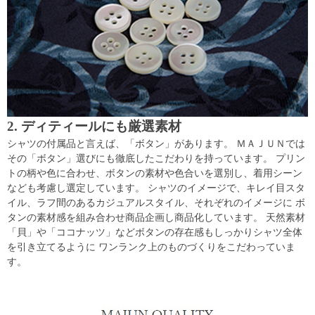
2. ディティールにも厳選素材
シャツの付属品と言えば、「ボタン」があります。 ＭＡＪＵＮでは
その「ボタン」選びにも徹底したこだわりを持っています。 プリン
トの柄や色に合わせ、ボタンの素材や色合いを選別し、着用シーン
なども考慮し選定しています。 シャツのイメージで、キレイ目スタ
イル、ラフ間のあるカジュアルスタイル、それぞれのイメージに ボ
タンの素材感を組み合わせ商品企画し商品化しています。 天然素材
「貝」や「ココナッツ」などボタンの存在感もしっかりシャツ全体
を引き立てるように ワンランク上のものづくりをこだわっていま
す。