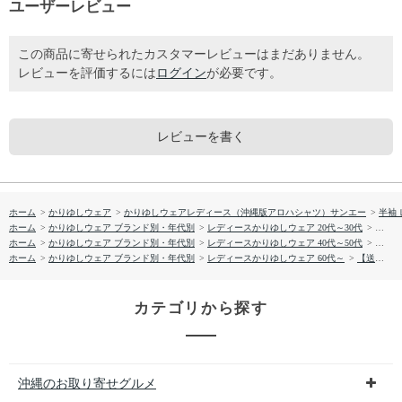
ユーザーレビュー
この商品に寄せられたカスタマーレビューはまだありません。
レビューを評価するには
ログイン
が必要です。
レビューを書く
ホーム
>
かりゆしウェア
>
かりゆしウェアレディース（沖縄版アロハシャツ）サンエー
>
半袖
ホーム
>
かりゆしウェア ブランド別・年代別
>
レディースかりゆしウェア 20代～30代
>
【送料
ホーム
>
かりゆしウェア ブランド別・年代別
>
レディースかりゆしウェア 40代～50代
>
【送料
ホーム
>
かりゆしウェア ブランド別・年代別
>
レディースかりゆしウェア 60代～
>
【送料無料】フィッシュドロップス柄 かりゆしウェア GEL19013S L
カテゴリから探す
沖縄のお取り寄せグルメ