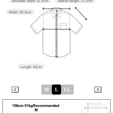
Sleeve length
21.5cm
Shoulder width
41.5cm
Width
50.5cm
Length
62cm
M
L
LL
158cm 51kgRecommended
M