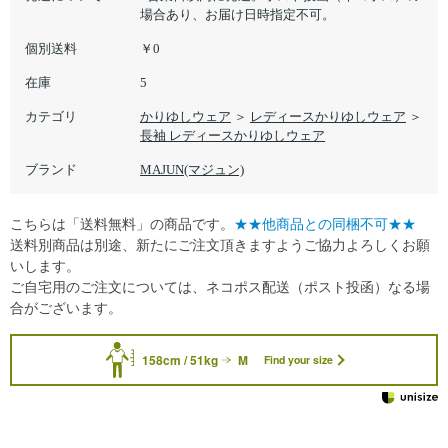
場合あり、お届け日時指定不可。
個別送料
￥0
在庫
5
カテゴリ
かりゆしウェア
＞
レディースかりゆしウェア
＞
長袖 レディースかりゆしウェア
ブランド
MAJUN(マジュン)
こちらは「送料無料」の商品です。
★★他商品との同梱不可★★
送料別商品は別途、新たにご注文頂きますようご協力よろしくお願
いします。
ご自宅用のご注文については、ネコポス配送（ポスト投函）なる場
合がございます。
158cm / 51kg
M
Find your size