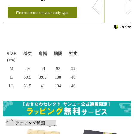
Find out more on your body type
SIZE
着丈
肩幅
胸囲
袖丈
(cm)
M
59
38
92
39
L
60.5
39.5
100
40
LL
61.5
41
104
40