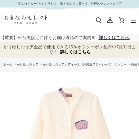
【送料無料】 首里織－参 七分袖かりゆしウェア kr24 ETS23047S｜おきなわセレクト サンエー
“旬のうちなー”をおすそわけ 旅するように暮らす、沖縄のセレクトストア
公式通販
【重要】※台風接近に伴うお届け遅延のご案内※
詳しくはこちら
かりゆしウェア全品で使用できる15％オフクーポン配布中7月31日ま
で！
詳しくはこちら
ホーム
>
かりゆしウェア
>
かりゆしウェアレディース（沖縄版アロハシャツ）サンエー
>
長袖