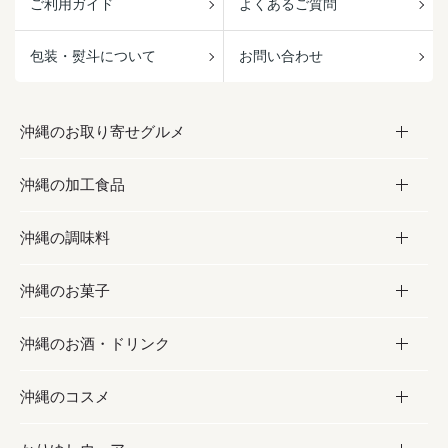
ご利用ガイド
よくあるご質問
包装・熨斗について
お問い合わせ
沖縄のお取り寄せグルメ
沖縄の加工食品
お取り寄せグルメ
沖縄の調味料
フルーツ・野菜
加工食品
沖縄のお菓子
お肉
缶詰／パウチ
調味料
沖縄のお酒・ドリンク
海産物
沖縄料理
砂糖／黒砂糖
お菓子
沖縄のコスメ
沖縄そば／乾麺
塩
黒糖
お酒・ドリンク