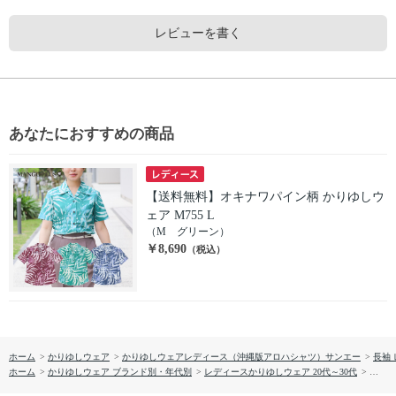
レビューを書く
あなたにおすすめの商品
【送料無料】オキナワパイン柄 かりゆしウ
ェア M755 L
（M グリーン）
￥8,690
（税込）
ホーム
>
かりゆしウェア
>
かりゆしウェアレディース（沖縄版アロハシャツ）サンエー
>
長袖
ホーム
>
かりゆしウェア ブランド別・年代別
>
レディースかりゆしウェア 20代～30代
>
【送料