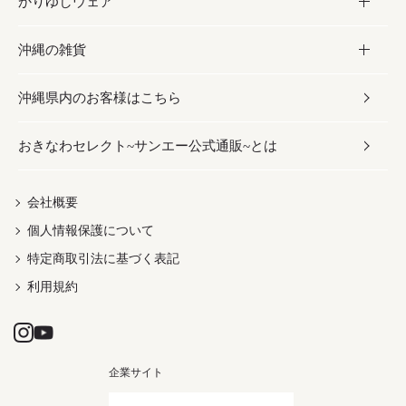
かりゆしウェア
レトルト食品
お酢／ドレッシング
ちんすこう
泡盛
コスメ
沖縄の雑貨
乾物／粉類
しょうゆ
伝統菓子
ビール・チューハイ
スキンケア
かりゆしウェア
沖縄県内のお客様はこちら
みそ
スナック
ワイン・ウィスキー・カクテル
ボディケア
メンズ
雑貨
おきなわセレクト~サンエー公式通販~とは
だし／スパイス／島唐辛子
おつまみ
ドリンク
ヘアケア
レディース
沖縄ファッション
紅芋
茶葉
UVケア
伝統工芸品
会社概要
個人情報保護について
沖縄限定商品（ご当地）
限定品
箸・線香・ウチカビ
特定商取引法に基づく表記
利用規約
企業サイト