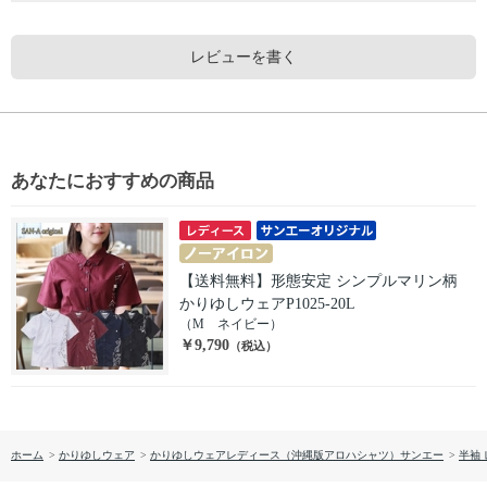
レビューを書く
あなたにおすすめの商品
【送料無料】形態安定 シンプルマリン柄
かりゆしウェアP1025-20L
（M ネイビー）
￥9,790
（税込）
ホーム
>
かりゆしウェア
>
かりゆしウェアレディース（沖縄版アロハシャツ）サンエー
>
半袖