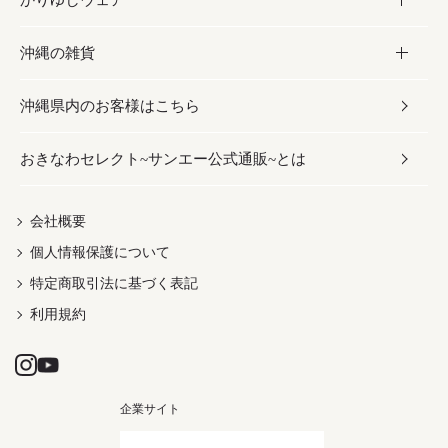
沖縄の雑貨
乾物／粉類
しょうゆ
伝統菓子
ビール・チューハイ
スキンケア
かりゆしウェア
沖縄県内のお客様はこちら
みそ
スナック
ワイン・ウィスキー・カクテル
ボディケア
メンズ
雑貨
おきなわセレクト~サンエー公式通販~とは
だし／スパイス／島唐辛子
おつまみ
ドリンク
ヘアケア
レディース
沖縄ファッション
紅芋
茶葉
UVケア
伝統工芸品
会社概要
個人情報保護について
沖縄限定商品（ご当地）
限定品
箸・線香・ウチカビ
特定商取引法に基づく表記
利用規約
企業サイト