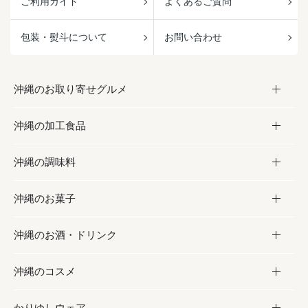
ご利用ガイド
よくあるご質問
包装・熨斗について
お問い合わせ
沖縄のお取り寄せグルメ
沖縄の加工食品
お取り寄せグルメ
沖縄の調味料
フルーツ・野菜
加工食品
沖縄のお菓子
お肉
缶詰／パウチ
調味料
沖縄のお酒・ドリンク
海産物
沖縄料理
砂糖／黒砂糖
お菓子
沖縄のコスメ
沖縄そば／乾麺
塩
黒糖
お酒・ドリンク
かりゆしウェア
レトルト食品
お酢／ドレッシング
ちんすこう
泡盛
コスメ