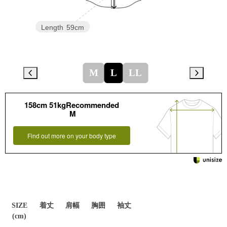
Length
59cm
M
L
LL
158cm 51kgRecommended
M
Find out more on your body type
SIZE
着丈
肩幅
胸囲
袖丈
(cm)