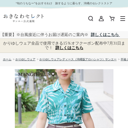
【送料無料】オキナワパイン柄 かりゆしウェア M755 L｜おきなわセレクト サンエー公式通販
“旬のうちなー”をおすそわけ 旅するように暮らす、沖縄のセレクトストア
【重要】※台風接近に伴うお届け遅延のご案内※
詳しくはこちら
かりゆしウェア全品で使用できる15％オフクーポン配布中7月31日ま
で！
詳しくはこちら
ホーム
>
かりゆしウェア
>
かりゆしウェアレディース（沖縄版アロハシャツ）サンエー
>
半袖