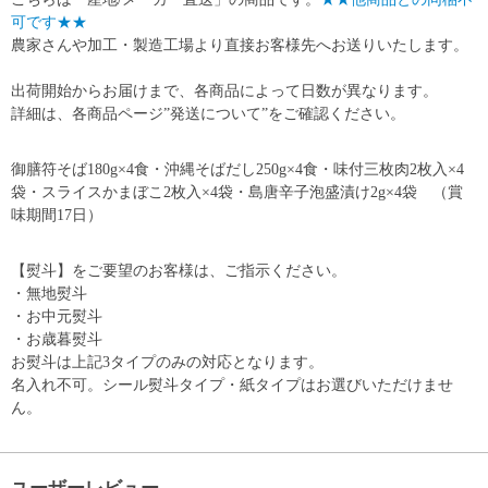
可です★★
農家さんや加工・製造工場より直接お客様先へお送りいたします。
出荷開始からお届けまで、各商品によって日数が異なります。
詳細は、各商品ページ”発送について”をご確認ください。
御膳符そば180g×4食・沖縄そばだし250g×4食・味付三枚肉2枚入×4
袋・スライスかまぼこ2枚入×4袋・島唐辛子泡盛漬け2g×4袋 （賞
味期間17日）
【熨斗】をご要望のお客様は、ご指示ください。
・無地熨斗
・お中元熨斗
・お歳暮熨斗
お熨斗は上記3タイプのみの対応となります。
名入れ不可。シール熨斗タイプ・紙タイプはお選びいただけませ
ん。