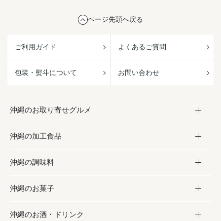
ページ先頭へ戻る
ご利用ガイド
よくあるご質問
包装・熨斗について
お問い合わせ
沖縄のお取り寄せグルメ
沖縄の加工食品
お取り寄せグルメ
沖縄の調味料
フルーツ・野菜
加工食品
沖縄のお菓子
お肉
缶詰／パウチ
調味料
沖縄のお酒・ドリンク
海産物
沖縄料理
砂糖／黒砂糖
お菓子