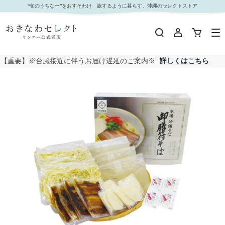
【 4528 】 御膳符そば4食セット (お届け先が 沖縄県内離島・沖縄県外 ) 産地直送 【 サン食品
“旬のうちなー”をおすそわけ 旅するように暮らす、沖縄のセレクトストア
】｜おきなわセレクト サンエー公式通販
【重要】※台風接近に伴うお届け遅延のご案内※
詳しくはこちら