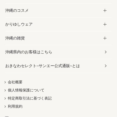
沖縄のコスメ
沖縄そば／乾麺
塩
黒糖
お酒・ドリンク
かりゆしウェア
レトルト食品
お酢／ドレッシング
ちんすこう
泡盛
コスメ
沖縄の雑貨
乾物／粉類
しょうゆ
伝統菓子
ビール・チューハイ
スキンケア
かりゆしウェア
沖縄県内のお客様はこちら
みそ
スナック
ワイン・ウィスキー・カクテル
ボディケア
メンズ
雑貨
おきなわセレクト~サンエー公式通販~とは
だし／スパイス／島唐辛子
おつまみ
ドリンク
ヘアケア
レディース
沖縄ファッション
紅芋
茶葉
UVケア
伝統工芸品
会社概要
個人情報保護について
沖縄限定商品（ご当地）
限定品
箸・線香・ウチカビ
特定商取引法に基づく表記
利用規約