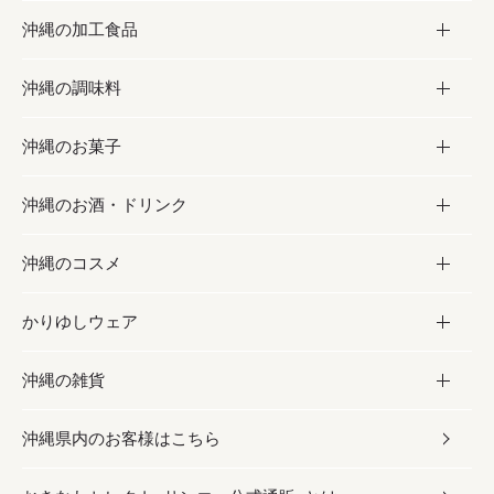
沖縄の加工食品
お取り寄せグルメ
沖縄の調味料
フルーツ・野菜
加工食品
沖縄のお菓子
お肉
缶詰／パウチ
調味料
沖縄のお酒・ドリンク
海産物
沖縄料理
砂糖／黒砂糖
お菓子
沖縄のコスメ
沖縄そば／乾麺
塩
黒糖
お酒・ドリンク
かりゆしウェア
レトルト食品
お酢／ドレッシング
ちんすこう
泡盛
コスメ
沖縄の雑貨
乾物／粉類
しょうゆ
伝統菓子
ビール・チューハイ
スキンケア
かりゆしウェア
沖縄県内のお客様はこちら
みそ
スナック
ワイン・ウィスキー・カクテル
ボディケア
メンズ
雑貨