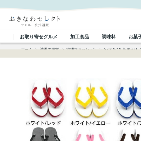
SKY WAY 島ぞうり（23ｃｍ～28ｃｍ）｜おきなわセレクト サンエー公式通販
お取り寄せグルメ
加工食品
調味料
お菓
ホーム
>
沖縄の雑貨
>
沖縄ファッション
>
SKY WAY 島ぞうり