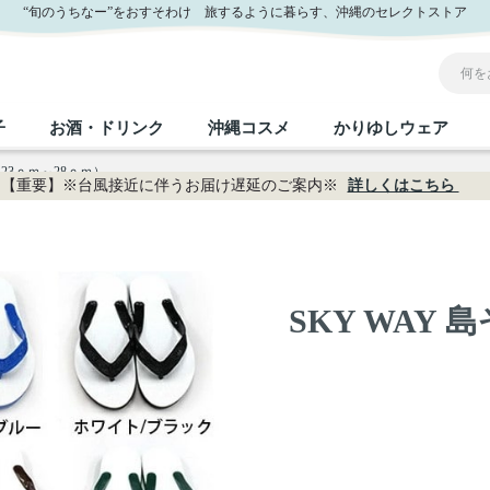
“旬のうちなー”をおすそわけ 旅するように暮らす、沖縄のセレクトストア
子
お酒・ドリンク
沖縄コスメ
かりゆしウェア
（23ｃｍ～28ｃｍ）
【重要】※台風接近に伴うお届け遅延のご案内※
詳しくはこちら
沖縄のお取り寄せグルメすべて
沖縄の加工食品すべて
沖縄の調味料すべて
沖縄のお菓子すべて
沖縄のお酒・ドリンクすべて
沖縄のコスメすべて
かりゆしウェアすべて
沖縄の雑貨すべて
フルーツ・野菜
缶詰／パウチ
砂糖／黒砂糖
黒糖
泡盛
スキンケア
メンズ
沖縄ファッション
ちんすこう
お肉
沖縄料理
塩
ビール・チューハイ
伝統工芸品
伝
ボ
レ
SKY WAY
おつまみ
紅芋
沖
乾物／粉類
みそ
茶葉
レトルト食品
しょうゆ
ドリンク
ヘアケア
U
限定品