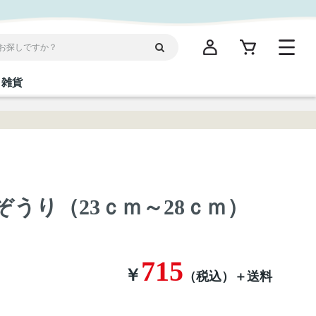
雑貨
閉じる
閉じる
閉じる
閉じる
閉じる
閉じる
閉じる
閉じる
統菓子
ディケア
ディース
海産物
沖縄そば／乾麺
お酢／ドレッシング
ワイン・ウィスキー・カクテル
箸・線香・ウチカビ
スナック
 島ぞうり（23ｃｍ～28ｃｍ）
縄限定商品（ご当地）
だし／スパイス／島唐辛子
Vケア
715
￥
（税込）
＋送料