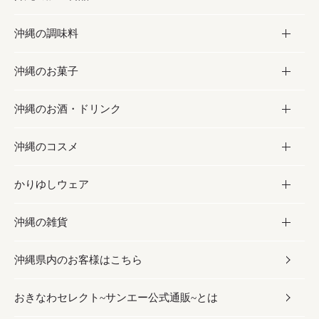
沖縄の調味料
フルーツ・野菜
加工食品
沖縄のお菓子
お肉
缶詰／パウチ
調味料
沖縄のお酒・ドリンク
海産物
沖縄料理
砂糖／黒砂糖
お菓子
沖縄のコスメ
沖縄そば／乾麺
塩
黒糖
お酒・ドリンク
かりゆしウェア
レトルト食品
お酢／ドレッシング
ちんすこう
泡盛
コスメ
沖縄の雑貨
乾物／粉類
しょうゆ
伝統菓子
ビール・チューハイ
スキンケア
かりゆしウェア
沖縄県内のお客様はこちら
みそ
スナック
ワイン・ウィスキー・カクテル
ボディケア
メンズ
雑貨
おきなわセレクト~サンエー公式通販~とは
だし／スパイス／島唐辛子
おつまみ
ドリンク
ヘアケア
レディース
沖縄ファッション