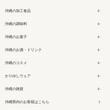
沖縄の加工食品
お取り寄せグルメ
沖縄の調味料
フルーツ・野菜
加工食品
沖縄のお菓子
お肉
缶詰／パウチ
調味料
沖縄のお酒・ドリンク
海産物
沖縄料理
砂糖／黒砂糖
お菓子
沖縄のコスメ
沖縄そば／乾麺
塩
黒糖
お酒・ドリンク
かりゆしウェア
レトルト食品
お酢／ドレッシング
ちんすこう
泡盛
コスメ
沖縄の雑貨
乾物／粉類
しょうゆ
伝統菓子
ビール・チューハイ
スキンケア
かりゆしウェア
沖縄県内のお客様はこちら
みそ
スナック
ワイン・ウィスキー・カクテル
ボディケア
メンズ
雑貨