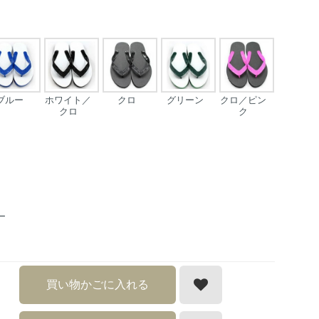
ブルー
ホワイト／
クロ
グリーン
クロ／ピン
クロ
ク
ー
買い物かごに入れる