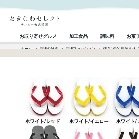
SKY WAY 島ぞうり（23ｃｍ～28ｃｍ）｜おきなわセレクト サンエー公式通販
お取り寄せグルメ
加工食品
調味料
お菓
ホーム
>
沖縄の雑貨
>
沖縄ファッション
>
SKY WAY 島ぞうり