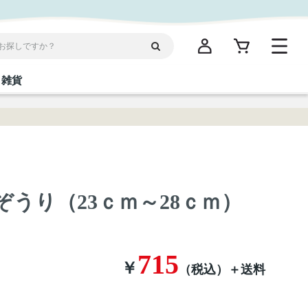
雑貨
閉じる
閉じる
閉じる
閉じる
閉じる
閉じる
閉じる
閉じる
統菓子
ディケア
ディース
海産物
沖縄そば／乾麺
お酢／ドレッシング
ワイン・ウィスキー・カクテル
箸・線香・ウチカビ
スナック
 島ぞうり（23ｃｍ～28ｃｍ）
縄限定商品（ご当地）
だし／スパイス／島唐辛子
Vケア
715
￥
（税込）
＋送料