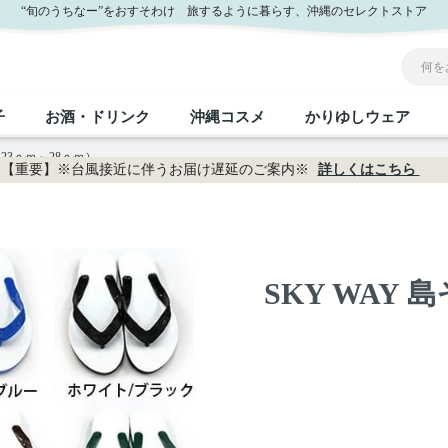
“旬のうちなー”をおすそわけ 旅するように暮らす、沖縄のセレクトストア
子
お酒・ドリンク
沖縄コスメ
かりゆしウェア
（23ｃｍ～28ｃｍ）
【重要】※台風接近に伴うお届け遅延のご案内※
詳しくはこちら
沖縄のお取り寄せグルメすべて
沖縄の加工食品すべて
沖縄の調味料すべて
沖縄のお菓子すべて
沖縄のお酒・ドリンクすべて
沖縄のコスメすべて
かりゆしウェアすべて
沖縄の雑貨すべて
フルーツ・野菜
缶詰／パウチ
砂糖／黒砂糖
黒糖
泡盛
スキンケア
メンズ
沖縄ファッション
ちんすこう
お肉
沖縄料理
塩
ビール・チューハイ
伝統工芸品
伝
ボ
レ
SKY WAY
おつまみ
紅芋
沖
乾物／粉類
みそ
茶葉
レトルト食品
しょうゆ
ドリンク
ヘアケア
U
限定品