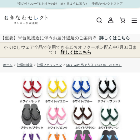
SKY WAY 島ぞうり（23ｃｍ～28ｃｍ）｜おきなわセレクト サンエー公式通販
“旬のうちなー”をおすそわけ 旅するように暮らす、沖縄のセレクトストア
【重要】※台風接近に伴うお届け遅延のご案内※
詳しくはこちら
かりゆしウェア全品で使用できる15％オフクーポン配布中7月31日ま
で！
詳しくはこちら
ホーム
>
沖縄の雑貨
>
沖縄ファッション
>
SKY WAY 島ぞうり（23ｃｍ～28ｃｍ）