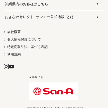
沖縄県内のお客様はこちら
みそ
スナック
ワイン・ウィスキー・カクテル
ボディケア
メンズ
雑貨
おきなわセレクト~サンエー公式通販~とは
だし／スパイス／島唐辛子
おつまみ
ドリンク
ヘアケア
レディース
沖縄ファッション
紅芋
茶葉
UVケア
伝統工芸品
会社概要
個人情報保護について
沖縄限定商品（ご当地）
限定品
箸・線香・ウチカビ
特定商取引法に基づく表記
利用規約
企業サイト