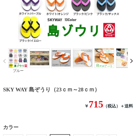
Prev
ブルー
SKY WAY 島ぞうり（23ｃｍ～28ｃｍ）
715
￥
（税込）
＋送料
カラー