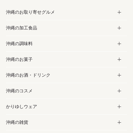
沖縄のお取り寄せグルメ
沖縄の加工食品
お取り寄せグルメ
沖縄の調味料
フルーツ・野菜
加工食品
沖縄のお菓子
お肉
缶詰／パウチ
調味料
沖縄のお酒・ドリンク
海産物
沖縄料理
砂糖／黒砂糖
お菓子
沖縄のコスメ
沖縄そば／乾麺
塩
黒糖
お酒・ドリンク
かりゆしウェア
レトルト食品
お酢／ドレッシング
ちんすこう
泡盛
コスメ
沖縄の雑貨
乾物／粉類
しょうゆ
伝統菓子
ビール・チューハイ
スキンケア
かりゆしウェア