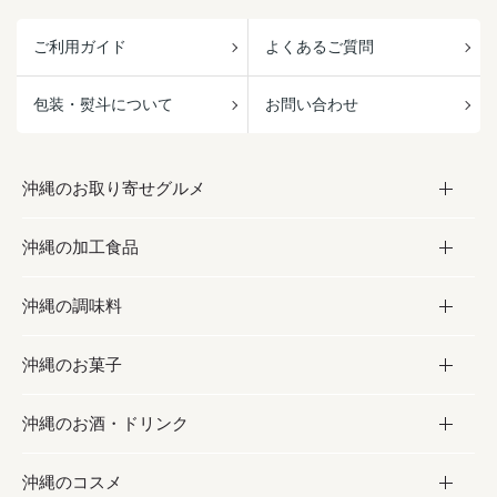
ご利用ガイド
よくあるご質問
包装・熨斗について
お問い合わせ
沖縄のお取り寄せグルメ
沖縄の加工食品
お取り寄せグルメ
沖縄の調味料
フルーツ・野菜
加工食品
沖縄のお菓子
お肉
缶詰／パウチ
調味料
沖縄のお酒・ドリンク
海産物
沖縄料理
砂糖／黒砂糖
お菓子
沖縄のコスメ
沖縄そば／乾麺
塩
黒糖
お酒・ドリンク