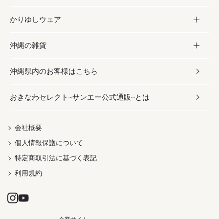
かりゆしウェア
レトルト食品
お酢／ドレッシング
ちんすこう
泡盛
コスメ
沖縄の雑貨
乾物／粉類
しょうゆ
伝統菓子
ビール・チューハイ
スキンケア
かりゆしウェア
沖縄県内のお客様はこちら
みそ
スナック
ワイン・ウィスキー・カクテル
ボディケア
メンズ
雑貨
おきなわセレクト~サンエー公式通販~とは
だし／スパイス／島唐辛子
おつまみ
ドリンク
ヘアケア
レディース
沖縄ファッション
紅芋
茶葉
UVケア
伝統工芸品
会社概要
個人情報保護について
沖縄限定商品（ご当地）
限定品
箸・線香・ウチカビ
特定商取引法に基づく表記
利用規約