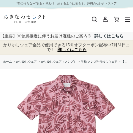
【送料無料】形態安定 フルーツリーフ柄 かりゆしウェアP1025-22｜おきなわセレクト サンエー
“旬のうちなー”をおすそわけ 旅するように暮らす、沖縄のセレクトストア
公式通販
【重要】※台風接近に伴うお届け遅延のご案内※
詳しくはこちら
かりゆしウェア全品で使用できる15％オフクーポン配布中7月31日ま
で！
詳しくはこちら
ホーム
>
かりゆしウェア
>
かりゆしウェア（メンズ）
>
半袖 メンズかりゆしウェア
>
【送料無料】形態安定 フルーツリーフ柄 かりゆしウェアP1025-22