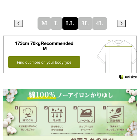
M
L
LL
3L
4L
173cm 70kgRecommended
M
Find out more on your body type