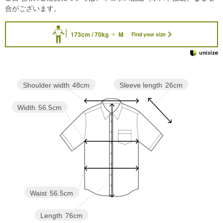
合がございます。
173cm / 70kg
M
Find your size
Sleeve length
26cm
Shoulder width
48cm
Width
56.5cm
Waist
56.5cm
Length
76cm