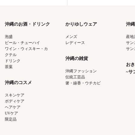
沖縄のお酒・ドリンク
かりゆしウェア
沖縄
泡盛
メンズ
産地
ビール・チューハイ
レディース
サン
ワイン・ウィスキー・カ
サン
クテル
沖縄の雑貨
ドリンク
おき
茶葉
沖縄ファッション
~サ
伝統工芸品
沖縄のコスメ
箸・線香・ウチカビ
スキンケア
ボディケア
ヘアケア
UVケア
限定品