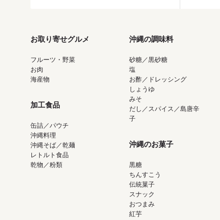
お取り寄せグルメ
沖縄の調味料
フルーツ・野菜
砂糖／黒砂糖
お肉
塩
海産物
お酢／ドレッシング
しょうゆ
みそ
加工食品
だし／スパイス／島唐辛
子
缶詰／パウチ
沖縄料理
沖縄のお菓子
沖縄そば／乾麺
レトルト食品
乾物／粉類
黒糖
ちんすこう
伝統菓子
スナック
おつまみ
紅芋