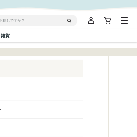
雑貨
閉じる
閉じる
閉じる
閉じる
閉じる
閉じる
閉じる
閉じる
統菓子
ディケア
ディース
海産物
沖縄そば／乾麺
お酢／ドレッシング
ワイン・ウィスキー・カクテル
箸・線香・ウチカビ
スナック
縄限定商品（ご当地）
だし／スパイス／島唐辛子
Vケア