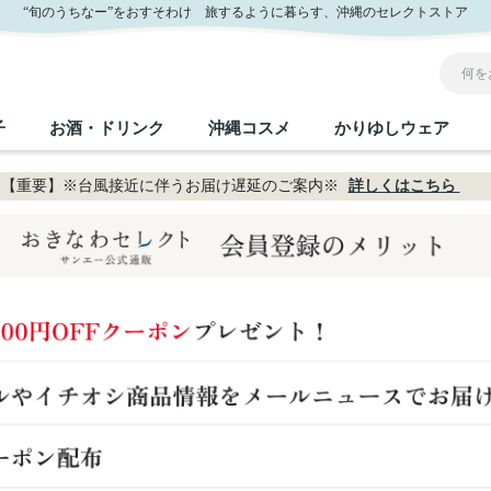
“旬のうちなー”をおすそわけ 旅するように暮らす、沖縄のセレクトストア
子
お酒・ドリンク
沖縄コスメ
かりゆしウェア
【重要】※台風接近に伴うお届け遅延のご案内※
詳しくはこちら
沖縄のお取り寄せグルメすべて
沖縄の加工食品すべて
沖縄の調味料すべて
沖縄のお菓子すべて
沖縄のお酒・ドリンクすべて
沖縄のコスメすべて
かりゆしウェアすべて
沖縄の雑貨すべて
フルーツ・野菜
缶詰／パウチ
砂糖／黒砂糖
黒糖
泡盛
スキンケア
メンズ
沖縄ファッション
ちんすこう
お肉
沖縄料理
塩
ビール・チューハイ
伝統工芸品
伝
ボ
レ
おつまみ
紅芋
沖
乾物／粉類
みそ
茶葉
レトルト食品
しょうゆ
ドリンク
ヘアケア
U
限定品