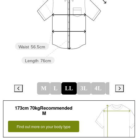
Waist
56.5cm
Length
76cm
M
L
LL
3L
4L
5L
173cm 70kgRecommended
M
Find out more on your body type