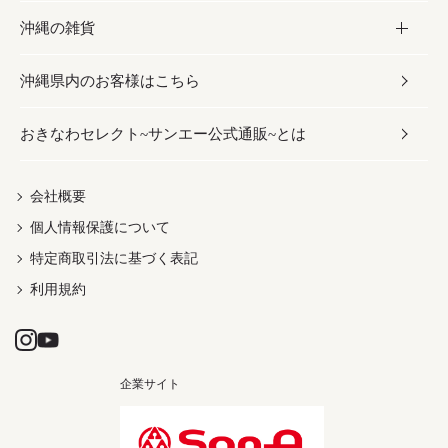
沖縄の雑貨
乾物／粉類
しょうゆ
伝統菓子
ビール・チューハイ
スキンケア
かりゆしウェア
沖縄県内のお客様はこちら
みそ
スナック
ワイン・ウィスキー・カクテル
ボディケア
メンズ
雑貨
おきなわセレクト~サンエー公式通販~とは
だし／スパイス／島唐辛子
おつまみ
ドリンク
ヘアケア
レディース
沖縄ファッション
紅芋
茶葉
UVケア
伝統工芸品
会社概要
個人情報保護について
沖縄限定商品（ご当地）
限定品
箸・線香・ウチカビ
特定商取引法に基づく表記
利用規約
企業サイト