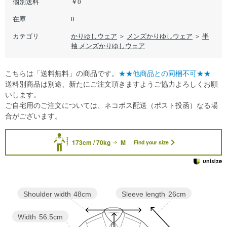
個別送料
￥0
在庫
0
カテゴリ
かりゆしウェア
＞
メンズかりゆしウェア
＞
半
袖 メンズかりゆしウェア
こちらは「送料無料」の商品です。
★★他商品との同梱不可★★
送料別商品は別途、新たにご注文頂きますようご協力よろしくお願
いします。
ご自宅用のご注文については、ネコポス配送（ポスト投函）なる場
合がございます。
173cm / 70kg
M
Find your size
Sleeve length
26cm
Shoulder width
48cm
Width
56.5cm