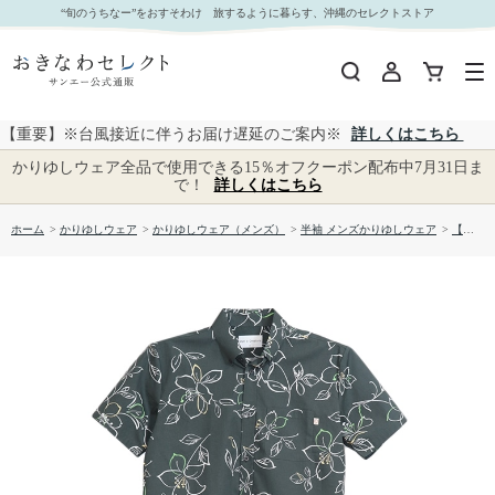
【送料無料】形態安定 ツツジカラー柄 かりゆしウェアP1025-01｜おきなわセレクト サンエー公
“旬のうちなー”をおすそわけ 旅するように暮らす、沖縄のセレクトストア
式通販
【重要】※台風接近に伴うお届け遅延のご案内※
詳しくはこちら
かりゆしウェア全品で使用できる15％オフクーポン配布中7月31日ま
で！
詳しくはこちら
ホーム
>
かりゆしウェア
>
かりゆしウェア（メンズ）
>
半袖 メンズかりゆしウェア
>
【送料無料】形態安定 ツツジカラー柄 かりゆしウェアP1025-01