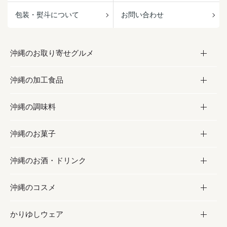
包装・熨斗について
お問い合わせ
沖縄のお取り寄せグルメ
沖縄の加工食品
お取り寄せグルメ
沖縄の調味料
フルーツ・野菜
加工食品
沖縄のお菓子
お肉
缶詰／パウチ
調味料
沖縄のお酒・ドリンク
海産物
沖縄料理
砂糖／黒砂糖
お菓子
沖縄のコスメ
沖縄そば／乾麺
塩
黒糖
お酒・ドリンク
かりゆしウェア
レトルト食品
お酢／ドレッシング
ちんすこう
泡盛
コスメ