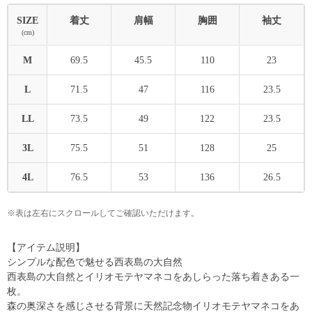
SIZE
着丈
肩幅
胸囲
袖丈
(cm)
M
69.5
45.5
110
23
L
71.5
47
116
23.5
LL
73.5
49
122
23.5
3L
75.5
51
128
25
4L
76.5
53
136
26.5
※表は左右にスクロールしてご確認いただけます。
【アイテム説明】
シンプルな配色で魅せる西表島の大自然
西表島の大自然とイリオモテヤマネコをあしらった落ち着きある一
枚。
森の奥深さを感じさせる背景に天然記念物イリオモテヤマネコをあ