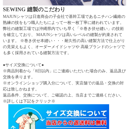
SEWING 縫製のこだわり
MAJUNシャツは日進商会の子会社で基幹工場であるニチハン繊維の
熟練の技をもつ職人たちによって一枚一枚丁寧に縫われています。
弊社の縫製工場では沖縄県内でいち早く「※巻き伏せ縫い」の技術
を確立しており、 MAJUNシャツは高いレベルの縫製が約束されて
います。 ※巻き伏せ本縫い・・・耐久性の高い縫製方法で仕上がり
の見栄えもよく、オーダーメイドシャツや 高級ブランドのシャツで
も多く採用されている縫製方法です。
●サイズ交換について●
※商品到着から「8日以内」にご連絡いただいた場合のみ、返品及び
交換を承ります。
※オンラインショップ購入分について、実店舗での返品・交換の対
応は致しかねます。
返品条件、交換について、ご確認の上、当店までご連絡ください。
※詳しくは下記をクリック※