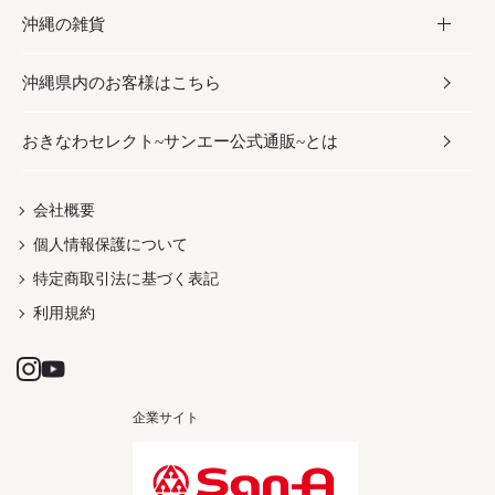
沖縄の雑貨
乾物／粉類
しょうゆ
伝統菓子
ビール・チューハイ
スキンケア
かりゆしウェア
沖縄県内のお客様はこちら
みそ
スナック
ワイン・ウィスキー・カクテル
ボディケア
メンズ
雑貨
おきなわセレクト~サンエー公式通販~とは
だし／スパイス／島唐辛子
おつまみ
ドリンク
ヘアケア
レディース
沖縄ファッション
紅芋
茶葉
UVケア
伝統工芸品
会社概要
個人情報保護について
沖縄限定商品（ご当地）
限定品
箸・線香・ウチカビ
特定商取引法に基づく表記
利用規約
企業サイト