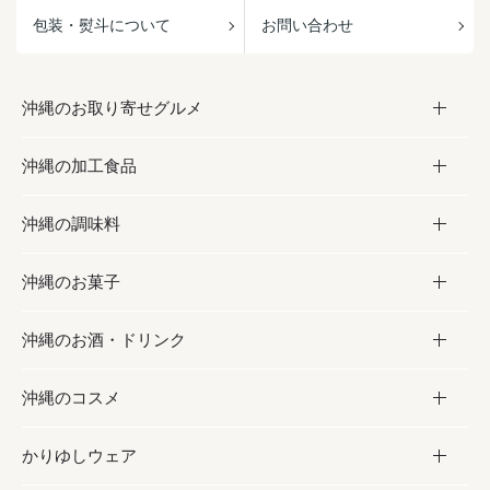
包装・熨斗について
お問い合わせ
沖縄のお取り寄せグルメ
沖縄の加工食品
お取り寄せグルメ
沖縄の調味料
フルーツ・野菜
加工食品
沖縄のお菓子
お肉
缶詰／パウチ
調味料
沖縄のお酒・ドリンク
海産物
沖縄料理
砂糖／黒砂糖
お菓子
沖縄のコスメ
沖縄そば／乾麺
塩
黒糖
お酒・ドリンク
かりゆしウェア
レトルト食品
お酢／ドレッシング
ちんすこう
泡盛
コスメ