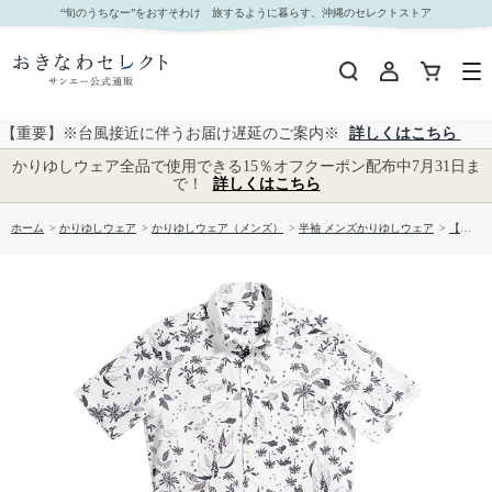
【送料無料】ウエストアイランド柄 かりゆしウェア GEM15013S｜おきなわセレクト サンエー
“旬のうちなー”をおすそわけ 旅するように暮らす、沖縄のセレクトストア
公式通販
【重要】※台風接近に伴うお届け遅延のご案内※
詳しくはこちら
かりゆしウェア全品で使用できる15％オフクーポン配布中7月31日ま
で！
詳しくはこちら
ホーム
>
かりゆしウェア
>
かりゆしウェア（メンズ）
>
半袖 メンズかりゆしウェア
>
【送料無料】ウエストアイランド柄 かりゆしウェア GEM15013S