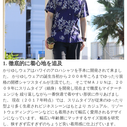
1. 徹底的に着心地を追及
かりゆしウェアはハワイのアロハシャツを手本に開発されて来まし
た。 かりゆしウェアの誕生当初から２００８年ころまでゆったり規
格の開襟シャツスタイルが主流でした。 そこでＭＡＪＵＮは、２０
０９年にスリムタイプ（細身）を開発し現在まで幾度もマイナーチ
ェンジを 繰り返しながら一番快適で着やすい形状に作りあげまし
た。 現在（２０１７年時点）では、スリムタイプが従来のゆったり
型より多く生産されビジネスシーンはもとより カジュアル、リゾー
トウェディングシーンなどにも着用されて幅広く愛用されるデザイ
ンになっています。 幅広い年齢層にマッチするサイズ規格を研究
し、狭すぎず広すぎずのちょうど良い着用感に仕上げています。