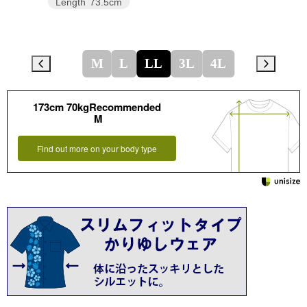
Length
73.5cm
M
L
LL
3L
4L
173cm 70kgRecommended
M
Find out more on your body type