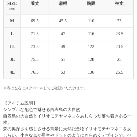
SIZE
着丈
肩幅
胸囲
袖丈
(cm)
M
69.5
45.5
110
23
L
71.5
47
116
23.5
LL
73.5
49
122
23.5
3L
75.5
51
128
25
4L
76.5
53
136
26.5
※表は左右にスクロールしてご確認いただけます。
【アイテム説明】
シンプルな配色で魅せる西表島の大自然
西表島の大自然とイリオモテヤマネコをあしらった落ち着きある一
枚。
森の奥深さを感じさせる背景に天然記念物イリオモテヤマネコをあ
しらい、小さな点が星空やドットのようにきらめくデザインで、ペ