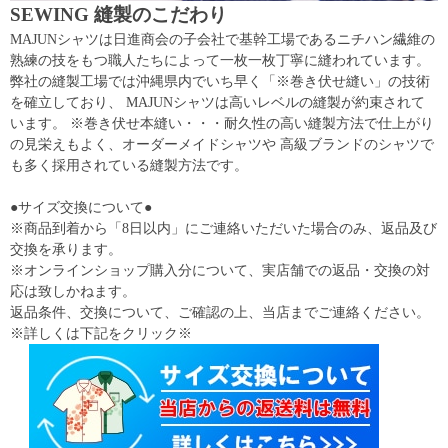
SEWING 縫製のこだわり
MAJUNシャツは日進商会の子会社で基幹工場であるニチハン繊維の
熟練の技をもつ職人たちによって一枚一枚丁寧に縫われています。
弊社の縫製工場では沖縄県内でいち早く「※巻き伏せ縫い」の技術
を確立しており、 MAJUNシャツは高いレベルの縫製が約束されて
います。 ※巻き伏せ本縫い・・・耐久性の高い縫製方法で仕上がり
の見栄えもよく、オーダーメイドシャツや 高級ブランドのシャツで
も多く採用されている縫製方法です。
●サイズ交換について●
※商品到着から「8日以内」にご連絡いただいた場合のみ、返品及び
交換を承ります。
※オンラインショップ購入分について、実店舗での返品・交換の対
応は致しかねます。
返品条件、交換について、ご確認の上、当店までご連絡ください。
※詳しくは下記をクリック※