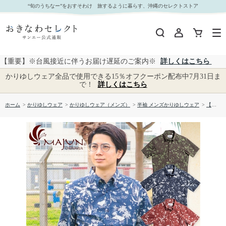
【送料無料】ウエストアイランド柄 かりゆしウェア GEM15013S｜おきなわセレクト サンエー
“旬のうちなー”をおすそわけ 旅するように暮らす、沖縄のセレクトストア
公式通販
【重要】※台風接近に伴うお届け遅延のご案内※
詳しくはこちら
かりゆしウェア全品で使用できる15％オフクーポン配布中7月31日ま
で！
詳しくはこちら
ホーム
>
かりゆしウェア
>
かりゆしウェア（メンズ）
>
半袖 メンズかりゆしウェア
>
【送料無料】ウエストアイランド柄 かりゆしウェア GEM15013S