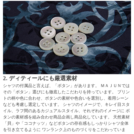
2. ディティールにも厳選素材
シャツの付属品と言えば、「ボタン」があります。 ＭＡＪＵＮでは
その「ボタン」選びにも徹底したこだわりを持っています。 プリン
トの柄や色に合わせ、ボタンの素材や色合いを選別し、着用シーン
なども考慮し選定しています。 シャツのイメージで、キレイ目スタ
イル、ラフ間のあるカジュアルスタイル、それぞれのイメージに ボ
タンの素材感を組み合わせ商品企画し商品化しています。 天然素材
「貝」や「ココナッツ」などボタンの存在感もしっかりシャツ全体
を引き立てるように ワンランク上のものづくりをこだわっていま