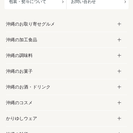
包装・熨斗について
お問い合わせ
沖縄のお取り寄せグルメ
沖縄の加工食品
お取り寄せグルメ
沖縄の調味料
フルーツ・野菜
加工食品
沖縄のお菓子
お肉
缶詰／パウチ
調味料
沖縄のお酒・ドリンク
海産物
沖縄料理
砂糖／黒砂糖
お菓子
沖縄のコスメ
沖縄そば／乾麺
塩
黒糖
お酒・ドリンク
かりゆしウェア
レトルト食品
お酢／ドレッシング
ちんすこう
泡盛
コスメ