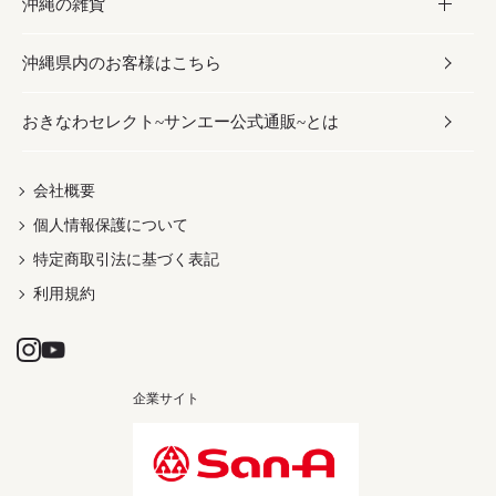
沖縄の雑貨
乾物／粉類
しょうゆ
伝統菓子
ビール・チューハイ
スキンケア
かりゆしウェア
沖縄県内のお客様はこちら
みそ
スナック
ワイン・ウィスキー・カクテル
ボディケア
メンズ
雑貨
おきなわセレクト~サンエー公式通販~とは
だし／スパイス／島唐辛子
おつまみ
ドリンク
ヘアケア
レディース
沖縄ファッション
紅芋
茶葉
UVケア
伝統工芸品
会社概要
個人情報保護について
沖縄限定商品（ご当地）
限定品
箸・線香・ウチカビ
特定商取引法に基づく表記
利用規約
企業サイト