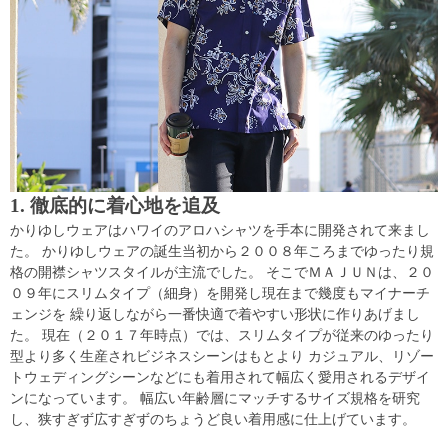
1. 徹底的に着心地を追及
かりゆしウェアはハワイのアロハシャツを手本に開発されて来まし
た。 かりゆしウェアの誕生当初から２００８年ころまでゆったり規
格の開襟シャツスタイルが主流でした。 そこでＭＡＪＵＮは、２０
０９年にスリムタイプ（細身）を開発し現在まで幾度もマイナーチ
ェンジを 繰り返しながら一番快適で着やすい形状に作りあげまし
た。 現在（２０１７年時点）では、スリムタイプが従来のゆったり
型より多く生産されビジネスシーンはもとより カジュアル、リゾー
トウェディングシーンなどにも着用されて幅広く愛用されるデザイ
ンになっています。 幅広い年齢層にマッチするサイズ規格を研究
し、狭すぎず広すぎずのちょうど良い着用感に仕上げています。