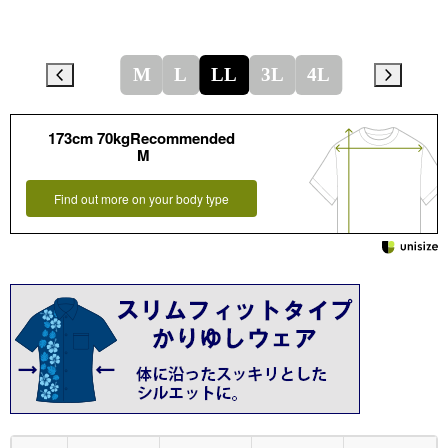
M
L
LL
3L
4L
173cm 70kgRecommended
M
Find out more on your body type