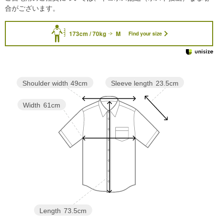
合がございます。
173cm / 70kg
M
Find your size
Sleeve length
23.5cm
Shoulder width
49cm
Width
61cm
Length
73.5cm