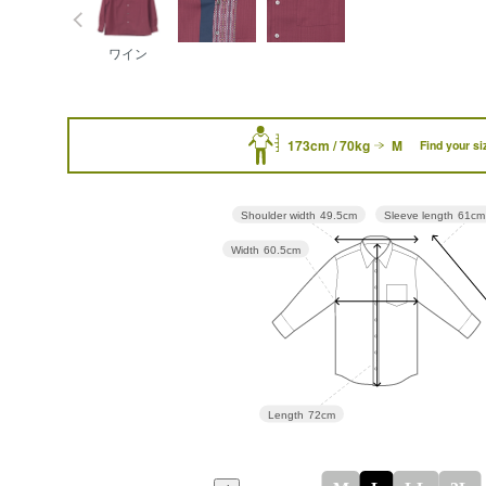
ワイン
173cm / 70kg
M
Find your si
Sleeve length
61cm
Shoulder width
49.5cm
Width
60.5cm
Length
72cm