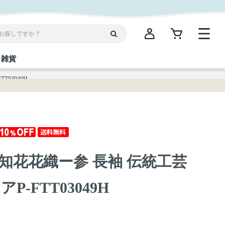
雑貨
03049H
閉じる
閉じる
閉じる
閉じる
閉じる
閉じる
閉じる
閉じる
統菓子
ディケア
ディース
海産物
沖縄そば／乾麺
お酢／ドレッシング
ワイン・ウィスキー・カクテル
箸・線香・ウチカビ
スナック
知花花織ー参 長袖 伝統工芸
縄限定商品（ご当地）
だし／スパイス／島唐辛子
Vケア
-FTT03049H