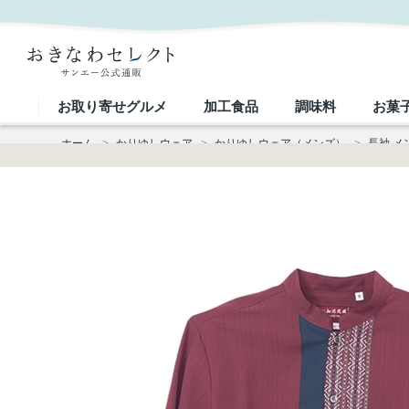
【送料無料】知花花織ー参 長袖 伝統工芸かりゆしウェアP-FTT03049H｜おきなわセレクト サンエ
お取り寄せグルメ
加工食品
調味料
お菓
ホーム
>
かりゆしウェア
>
かりゆしウェア（メンズ）
>
長袖 