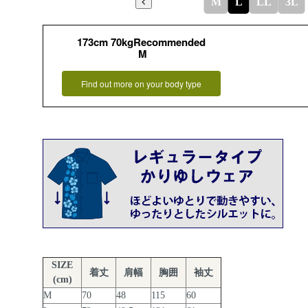
M
L
LL
3L
173cm 70kgRecommended
M
Find out more on your body type
SIZE
着丈
肩幅
胸囲
袖丈
(cm)
M
70
48
115
60