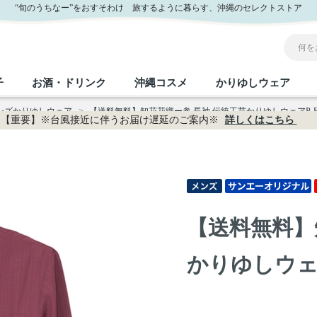
ー公式通販
“旬のうちなー”をおすそわけ 旅するように暮らす、沖縄のセレクトストア
子
お酒・ドリンク
沖縄コスメ
かりゆしウェア
メンズかりゆしウェア
>
【送料無料】知花花織ー参 長袖 伝統工芸かりゆしウェアP-FTT
【重要】※台風接近に伴うお届け遅延のご案内※
詳しくはこちら
沖縄のお取り寄せグルメすべて
沖縄の加工食品すべて
沖縄の調味料すべて
沖縄のお菓子すべて
沖縄のお酒・ドリンクすべて
沖縄のコスメすべて
かりゆしウェアすべて
沖縄の雑貨すべて
フルーツ・野菜
缶詰／パウチ
砂糖／黒砂糖
黒糖
泡盛
スキンケア
メンズ
沖縄ファッション
ちんすこう
お肉
沖縄料理
塩
ビール・チューハイ
伝統工芸品
伝
ボ
レ
【送料無料】
おつまみ
紅芋
沖
乾物／粉類
みそ
茶葉
レトルト食品
しょうゆ
ドリンク
ヘアケア
U
かりゆしウェアP
限定品