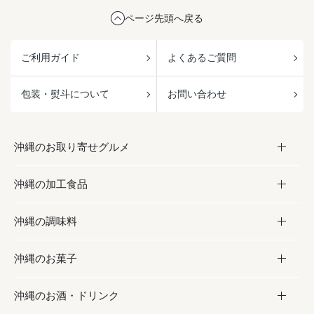
ページ先頭へ戻る
ご利用ガイド
よくあるご質問
包装・熨斗について
お問い合わせ
沖縄のお取り寄せグルメ
沖縄の加工食品
お取り寄せグルメ
沖縄の調味料
フルーツ・野菜
加工食品
沖縄のお菓子
お肉
缶詰／パウチ
調味料
沖縄のお酒・ドリンク
海産物
沖縄料理
砂糖／黒砂糖
お菓子