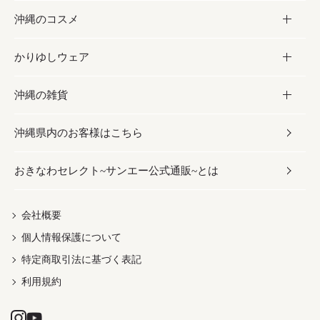
沖縄のコスメ
沖縄そば／乾麺
塩
黒糖
お酒・ドリンク
かりゆしウェア
レトルト食品
お酢／ドレッシング
ちんすこう
泡盛
コスメ
沖縄の雑貨
乾物／粉類
しょうゆ
伝統菓子
ビール・チューハイ
スキンケア
かりゆしウェア
沖縄県内のお客様はこちら
みそ
スナック
ワイン・ウィスキー・カクテル
ボディケア
メンズ
雑貨
おきなわセレクト~サンエー公式通販~とは
だし／スパイス／島唐辛子
おつまみ
ドリンク
ヘアケア
レディース
沖縄ファッション
紅芋
茶葉
UVケア
伝統工芸品
会社概要
個人情報保護について
沖縄限定商品（ご当地）
限定品
箸・線香・ウチカビ
特定商取引法に基づく表記
利用規約