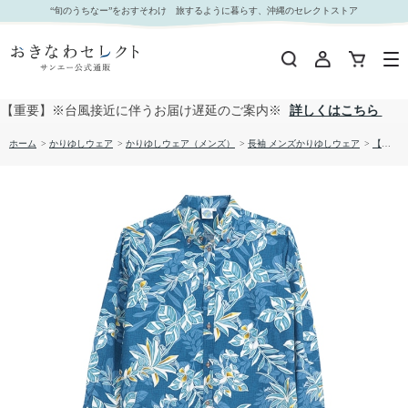
【送料無料】デイゴ柄 長袖 かりゆしウェア P-SAEM1928｜おきなわセレクト サンエー公式通
“旬のうちなー”をおすそわけ 旅するように暮らす、沖縄のセレクトストア
販
【重要】※台風接近に伴うお届け遅延のご案内※
詳しくはこちら
ホーム
>
かりゆしウェア
>
かりゆしウェア（メンズ）
>
長袖 メンズかりゆしウェア
>
【送料無料】デイゴ柄 長袖 かりゆしウェア P-SAEM1928