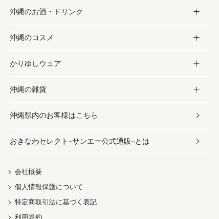
沖縄のお酒・ドリンク
海産物
沖縄料理
砂糖／黒砂糖
お菓子
沖縄のコスメ
沖縄そば／乾麺
塩
黒糖
お酒・ドリンク
かりゆしウェア
レトルト食品
お酢／ドレッシング
ちんすこう
泡盛
コスメ
沖縄の雑貨
乾物／粉類
しょうゆ
伝統菓子
ビール・チューハイ
スキンケア
かりゆしウェア
沖縄県内のお客様はこちら
みそ
スナック
ワイン・ウィスキー・カクテル
ボディケア
メンズ
雑貨
おきなわセレクト~サンエー公式通販~とは
だし／スパイス／島唐辛子
おつまみ
ドリンク
ヘアケア
レディース
沖縄ファッション
紅芋
茶葉
UVケア
伝統工芸品
会社概要
個人情報保護について
沖縄限定商品（ご当地）
限定品
箸・線香・ウチカビ
特定商取引法に基づく表記
利用規約