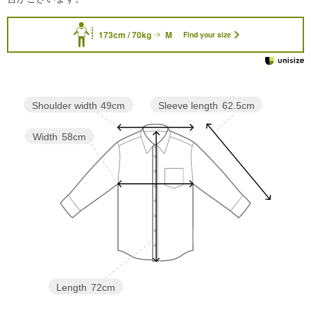
173cm / 70kg
M
Find your size
Sleeve length
62.5cm
Shoulder width
49cm
Width
58cm
Length
72cm