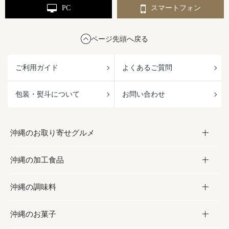
PC
スマートフォン
ページ先頭へ戻る
ご利用ガイド
よくあるご質問
包装・熨斗について
お問い合わせ
沖縄のお取り寄せグルメ
沖縄の加工食品
お取り寄せグルメ
沖縄の調味料
フルーツ・野菜
加工食品
沖縄のお菓子
お肉
缶詰／パウチ
調味料