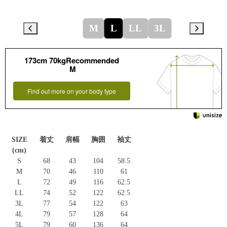
M
L
LL
3L
173cm 70kgRecommended
M
Find out more on your body type
SIZE
着丈
肩幅
胸囲
袖丈
(cm)
S
68
43
104
58.5
M
70
46
110
61
L
72
49
116
62.5
LL
74
52
122
62.5
3L
77
54
122
63
4L
79
57
128
64
5L
79
60
136
64