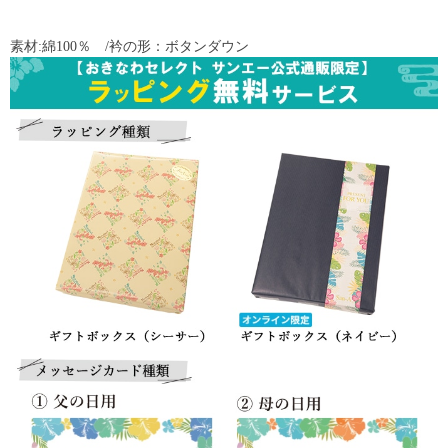
素材:綿100％ /衿の形：ボタンダウン