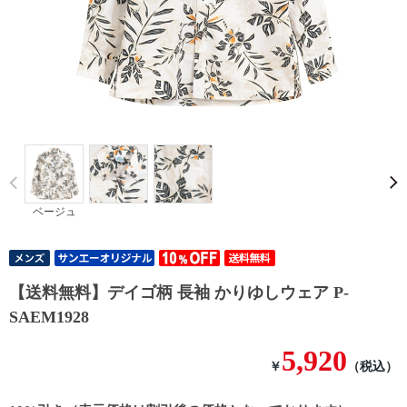
Prev
ベージュ
【送料無料】デイゴ柄 長袖 かりゆしウェア P-
SAEM1928
5,920
￥
（税込）