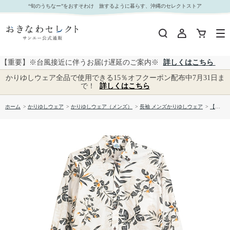
【送料無料】デイゴ柄 長袖 かりゆしウェア P-SAEM1928｜おきなわセレクト サンエー公式通
“旬のうちなー”をおすそわけ 旅するように暮らす、沖縄のセレクトストア
販
【重要】※台風接近に伴うお届け遅延のご案内※
詳しくはこちら
かりゆしウェア全品で使用できる15％オフクーポン配布中7月31日ま
で！
詳しくはこちら
ホーム
>
かりゆしウェア
>
かりゆしウェア（メンズ）
>
長袖 メンズかりゆしウェア
>
【送料無料】デイゴ柄 長袖 かりゆしウェア P-SAEM1928