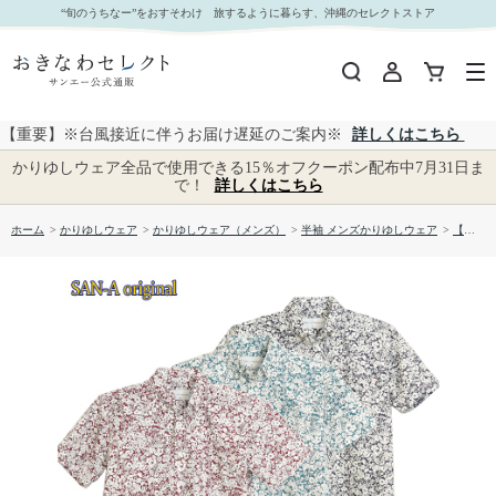
【送料無料】形態安定 小花総柄 かりゆしウェアP1025-03｜おきなわセレクト サンエー公式通販
“旬のうちなー”をおすそわけ 旅するように暮らす、沖縄のセレクトストア
【重要】※台風接近に伴うお届け遅延のご案内※
詳しくはこちら
かりゆしウェア全品で使用できる15％オフクーポン配布中7月31日ま
で！
詳しくはこちら
ホーム
>
かりゆしウェア
>
かりゆしウェア（メンズ）
>
半袖 メンズかりゆしウェア
>
【送料無料】形態安定 小花総柄 かりゆしウェアP1025-03