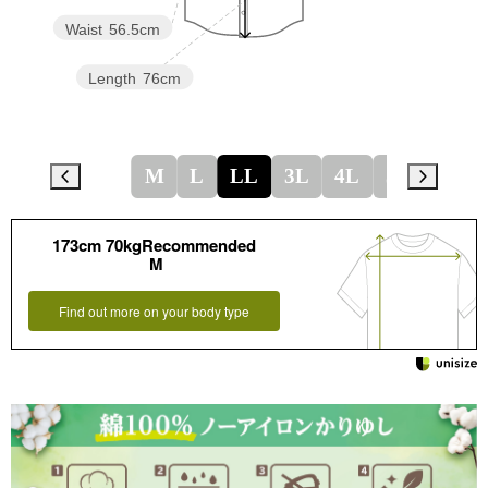
Waist
56.5cm
Length
76cm
M
L
LL
3L
4L
5L
173cm 70kgRecommended
M
Find out more on your body type