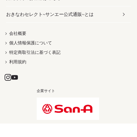
おきなわセレクト~サンエー公式通販~とは
だし／スパイス／島唐辛子
おつまみ
ドリンク
ヘアケア
レディース
沖縄ファッション
紅芋
茶葉
UVケア
伝統工芸品
会社概要
個人情報保護について
沖縄限定商品（ご当地）
限定品
箸・線香・ウチカビ
特定商取引法に基づく表記
利用規約
企業サイト
Copyright © SAN-A CO.,LTD. All rights reserved.