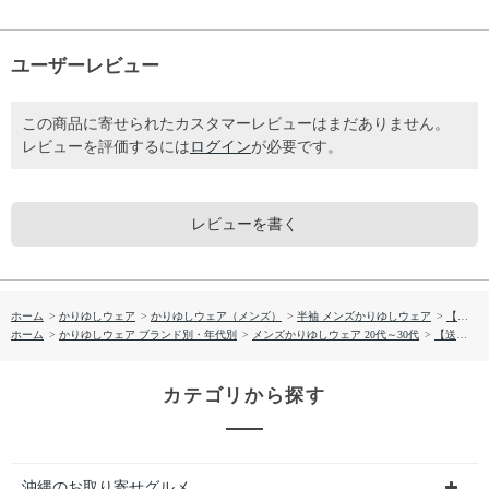
ユーザーレビュー
この商品に寄せられたカスタマーレビューはまだありません。
レビューを評価するには
ログイン
が必要です。
レビューを書く
ホーム
>
かりゆしウェア
>
かりゆしウェア（メンズ）
>
半袖 メンズかりゆしウェア
>
【送料無料】形態安定 小花総柄 かりゆしウェアP1025-03
ホーム
>
かりゆしウェア ブランド別・年代別
>
メンズかりゆしウェア 20代～30代
>
【送料無料】形態安定 小花総柄 かりゆしウェアP1025-03
カテゴリから探す
沖縄のお取り寄せグルメ