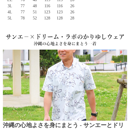
3L
77
48
116
116
26
4L
77
51
123
123
26
5L
78
52
128
128
28
沖縄の心地よさを身にまとう - サンエーとドリ