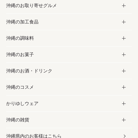
沖縄のお取り寄せグルメ
沖縄の加工食品
お取り寄せグルメ
沖縄の調味料
フルーツ・野菜
加工食品
沖縄のお菓子
お肉
缶詰／パウチ
調味料
沖縄のお酒・ドリンク
海産物
沖縄料理
砂糖／黒砂糖
お菓子
沖縄のコスメ
沖縄そば／乾麺
塩
黒糖
お酒・ドリンク
かりゆしウェア
レトルト食品
お酢／ドレッシング
ちんすこう
泡盛
コスメ
沖縄の雑貨
乾物／粉類
しょうゆ
伝統菓子
ビール・チューハイ
スキンケア
かりゆしウェア
沖縄県内のお客様はこちら
みそ
スナック
ワイン・ウィスキー・カクテル
ボディケア
メンズ
雑貨