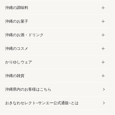
沖縄の調味料
フルーツ・野菜
加工食品
沖縄のお菓子
お肉
缶詰／パウチ
調味料
沖縄のお酒・ドリンク
海産物
沖縄料理
砂糖／黒砂糖
お菓子
沖縄のコスメ
沖縄そば／乾麺
塩
黒糖
お酒・ドリンク
かりゆしウェア
レトルト食品
お酢／ドレッシング
ちんすこう
泡盛
コスメ
沖縄の雑貨
乾物／粉類
しょうゆ
伝統菓子
ビール・チューハイ
スキンケア
かりゆしウェア
沖縄県内のお客様はこちら
みそ
スナック
ワイン・ウィスキー・カクテル
ボディケア
メンズ
雑貨
おきなわセレクト~サンエー公式通販~とは
だし／スパイス／島唐辛子
おつまみ
ドリンク
ヘアケア
レディース
沖縄ファッション