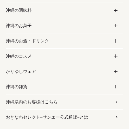
沖縄の調味料
フルーツ・野菜
加工食品
沖縄のお菓子
お肉
缶詰／パウチ
調味料
沖縄のお酒・ドリンク
海産物
沖縄料理
砂糖／黒砂糖
お菓子
沖縄のコスメ
沖縄そば／乾麺
塩
黒糖
お酒・ドリンク
かりゆしウェア
レトルト食品
お酢／ドレッシング
ちんすこう
泡盛
コスメ
沖縄の雑貨
乾物／粉類
しょうゆ
伝統菓子
ビール・チューハイ
スキンケア
かりゆしウェア
沖縄県内のお客様はこちら
みそ
スナック
ワイン・ウィスキー・カクテル
ボディケア
メンズ
雑貨
おきなわセレクト~サンエー公式通販~とは
だし／スパイス／島唐辛子
おつまみ
ドリンク
ヘアケア
レディース
沖縄ファッション