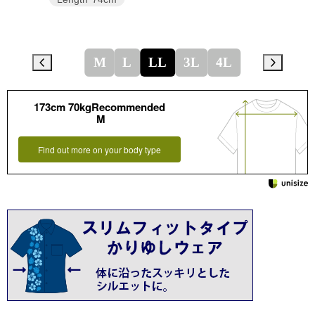
M
L
LL
3L
4L
173cm 70kgRecommended
M
Find out more on your body type