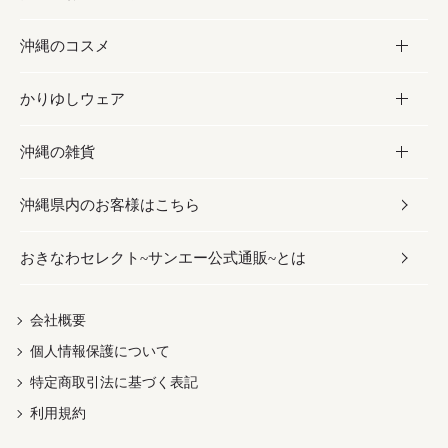
沖縄のコスメ
沖縄そば／乾麺
塩
黒糖
お酒・ドリンク
かりゆしウェア
レトルト食品
お酢／ドレッシング
ちんすこう
泡盛
コスメ
沖縄の雑貨
乾物／粉類
しょうゆ
伝統菓子
ビール・チューハイ
スキンケア
かりゆしウェア
沖縄県内のお客様はこちら
みそ
スナック
ワイン・ウィスキー・カクテル
ボディケア
メンズ
雑貨
おきなわセレクト~サンエー公式通販~とは
だし／スパイス／島唐辛子
おつまみ
ドリンク
ヘアケア
レディース
沖縄ファッション
紅芋
茶葉
UVケア
伝統工芸品
会社概要
個人情報保護について
沖縄限定商品（ご当地）
限定品
箸・線香・ウチカビ
特定商取引法に基づく表記
利用規約