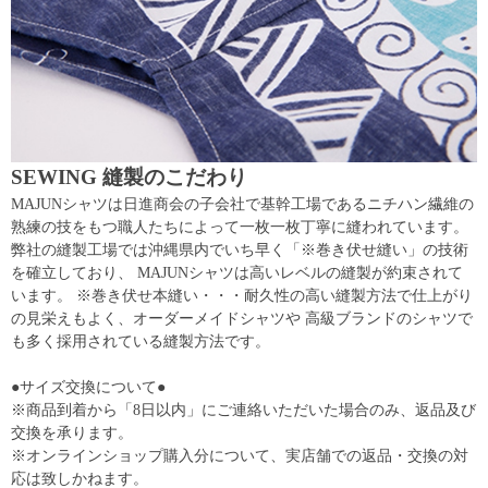
SEWING 縫製のこだわり
MAJUNシャツは日進商会の子会社で基幹工場であるニチハン繊維の
熟練の技をもつ職人たちによって一枚一枚丁寧に縫われています。
弊社の縫製工場では沖縄県内でいち早く「※巻き伏せ縫い」の技術
を確立しており、 MAJUNシャツは高いレベルの縫製が約束されて
います。 ※巻き伏せ本縫い・・・耐久性の高い縫製方法で仕上がり
の見栄えもよく、オーダーメイドシャツや 高級ブランドのシャツで
も多く採用されている縫製方法です。
●サイズ交換について●
※商品到着から「8日以内」にご連絡いただいた場合のみ、返品及び
交換を承ります。
※オンラインショップ購入分について、実店舗での返品・交換の対
応は致しかねます。