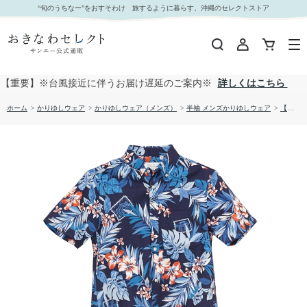
【送料無料】しゅり花たより かりゆしウェア P-GSM52013S｜おきなわセレクト サンエー公式
“旬のうちなー”をおすそわけ 旅するように暮らす、沖縄のセレクトストア
通販
【重要】※台風接近に伴うお届け遅延のご案内※
詳しくはこちら
ホーム
>
かりゆしウェア
>
かりゆしウェア（メンズ）
>
半袖 メンズかりゆしウェア
>
【送料無料】しゅり花たより かりゆしウェア P-GSM52013S