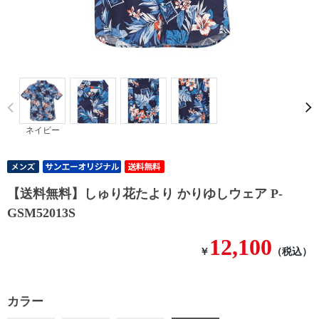
Prev
ネイビー
【送料無料】しゅり花たより かりゆしウェア P-
GSM52013S
12,100
￥
（税込）
カラー