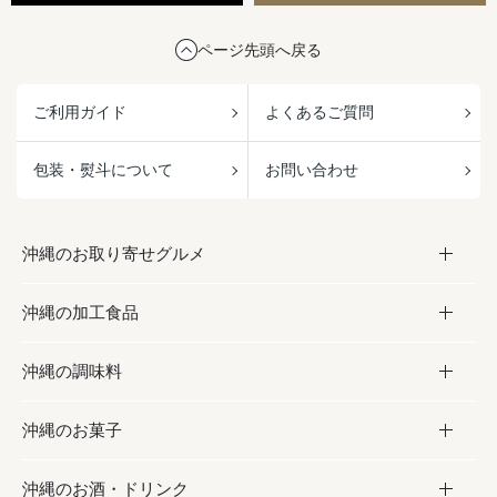
ページ先頭へ戻る
ご利用ガイド
よくあるご質問
包装・熨斗について
お問い合わせ
沖縄のお取り寄せグルメ
沖縄の加工食品
お取り寄せグルメ
沖縄の調味料
フルーツ・野菜
加工食品
沖縄のお菓子
お肉
缶詰／パウチ
調味料
沖縄のお酒・ドリンク
海産物
沖縄料理
砂糖／黒砂糖
お菓子