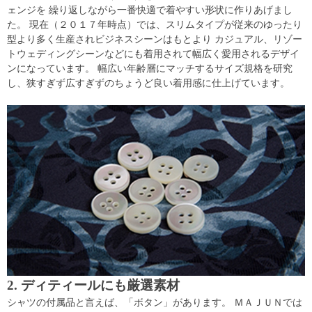
ェンジを 繰り返しながら一番快適で着やすい形状に作りあげまし
た。 現在（２０１７年時点）では、スリムタイプが従来のゆったり
型より多く生産されビジネスシーンはもとより カジュアル、リゾー
トウェディングシーンなどにも着用されて幅広く愛用されるデザイ
ンになっています。 幅広い年齢層にマッチするサイズ規格を研究
し、狭すぎず広すぎずのちょうど良い着用感に仕上げています。
2. ディティールにも厳選素材
シャツの付属品と言えば、「ボタン」があります。 ＭＡＪＵＮでは