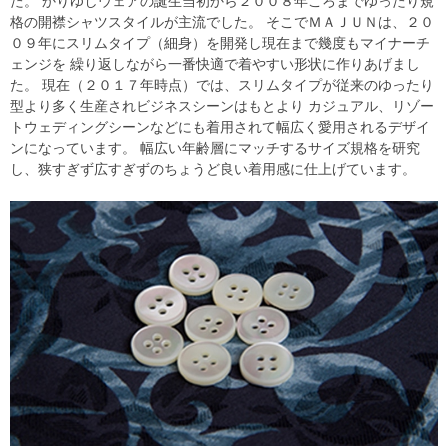
た。 かりゆしウェアの誕生当初から２００８年ころまでゆったり規
格の開襟シャツスタイルが主流でした。 そこでＭＡＪＵＮは、２０
０９年にスリムタイプ（細身）を開発し現在まで幾度もマイナーチ
ェンジを 繰り返しながら一番快適で着やすい形状に作りあげまし
た。 現在（２０１７年時点）では、スリムタイプが従来のゆったり
型より多く生産されビジネスシーンはもとより カジュアル、リゾー
トウェディングシーンなどにも着用されて幅広く愛用されるデザイ
ンになっています。 幅広い年齢層にマッチするサイズ規格を研究
し、狭すぎず広すぎずのちょうど良い着用感に仕上げています。