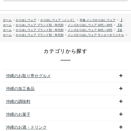
ホーム
>
かりゆしウェア
>
かりゆしウェア（メンズ）
>
半袖 メンズかりゆしウェア
>
【送料無料】しゅり花たより かりゆしウェア P-GSM52013S
ホーム
>
かりゆしウェア ブランド別・年代別
>
メンズかりゆしウェア 20代～30代
>
【送料無料】しゅり花たより かりゆしウェア P-GSM52013S
ホーム
>
かりゆしウェア ブランド別・年代別
>
メンズかりゆしウェア 40代～50代
>
【送料無料】しゅり花たより かりゆしウェア P-GSM52013S
ホーム
>
かりゆしウェア ブランド別・年代別
>
メンズかりゆしウェア サンエーオリジナル
>
【
カテゴリから探す
沖縄のお取り寄せグルメ
沖縄の加工食品
沖縄の調味料
沖縄のお菓子
沖縄のお酒・ドリンク