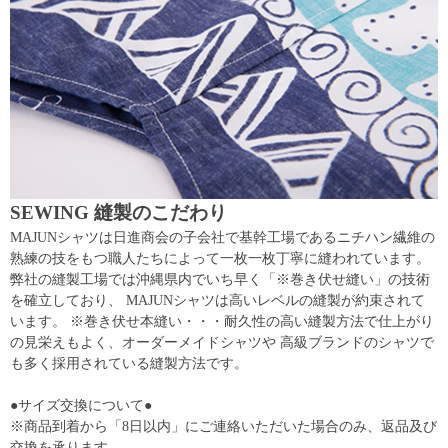
SEWING 縫製のこだわり
MAJUNシャツは日進商会の子会社で基幹工場であるニチハン繊維の
熟練の技をもつ職人たちによって一枚一枚丁寧に縫われています。
弊社の縫製工場では沖縄県内でいち早く「※巻き伏せ縫い」の技術
を確立しており、 MAJUNシャツは高いレベルの縫製が約束されて
います。 ※巻き伏せ本縫い・・・耐久性の高い縫製方法で仕上がり
の見栄えもよく、オーダーメイドシャツや 高級ブランドのシャツで
も多く採用されている縫製方法です。
●サイズ交換について●
※商品到着から「8日以内」にご連絡いただいた場合のみ、返品及び
交換を承ります。