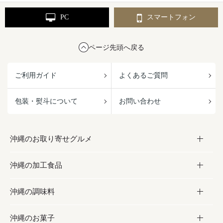
PC
スマートフォン
ページ先頭へ戻る
ご利用ガイド
よくあるご質問
包装・熨斗について
お問い合わせ
沖縄のお取り寄せグルメ
沖縄の加工食品
お取り寄せグルメ
沖縄の調味料
フルーツ・野菜
加工食品
沖縄のお菓子
お肉
缶詰／パウチ
調味料