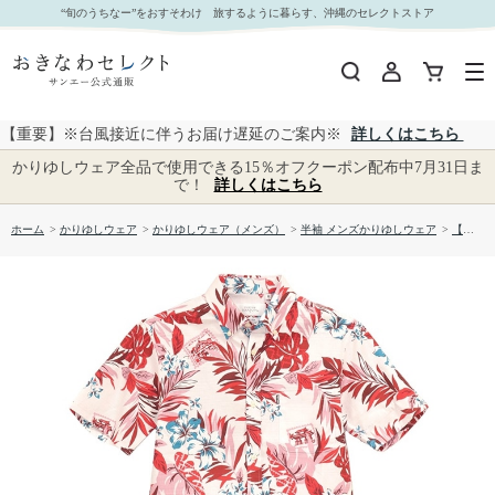
【送料無料】しゅり花たより かりゆしウェア P-GSM52013S｜おきなわセレクト サンエー公式
“旬のうちなー”をおすそわけ 旅するように暮らす、沖縄のセレクトストア
通販
【重要】※台風接近に伴うお届け遅延のご案内※
詳しくはこちら
かりゆしウェア全品で使用できる15％オフクーポン配布中7月31日ま
で！
詳しくはこちら
ホーム
>
かりゆしウェア
>
かりゆしウェア（メンズ）
>
半袖 メンズかりゆしウェア
>
【送料無料】しゅり花たより かりゆしウェア P-GSM52013S