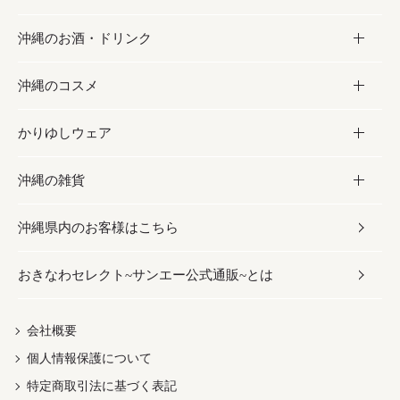
沖縄のお酒・ドリンク
海産物
沖縄料理
砂糖／黒砂糖
お菓子
沖縄のコスメ
沖縄そば／乾麺
塩
黒糖
お酒・ドリンク
かりゆしウェア
レトルト食品
お酢／ドレッシング
ちんすこう
泡盛
コスメ
沖縄の雑貨
乾物／粉類
しょうゆ
伝統菓子
ビール・チューハイ
スキンケア
かりゆしウェア
沖縄県内のお客様はこちら
みそ
スナック
ワイン・ウィスキー・カクテル
ボディケア
メンズ
雑貨
おきなわセレクト~サンエー公式通販~とは
だし／スパイス／島唐辛子
おつまみ
ドリンク
ヘアケア
レディース
沖縄ファッション
紅芋
茶葉
UVケア
伝統工芸品
会社概要
個人情報保護について
沖縄限定商品（ご当地）
限定品
箸・線香・ウチカビ
特定商取引法に基づく表記