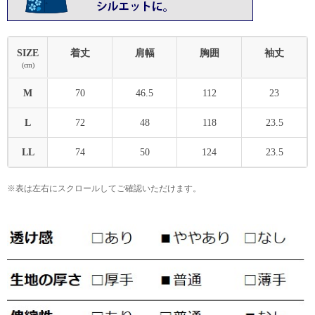
SIZE
着丈
肩幅
胸囲
袖丈
(cm)
M
70
46.5
112
23
L
72
48
118
23.5
LL
74
50
124
23.5
※表は左右にスクロールしてご確認いただけます。