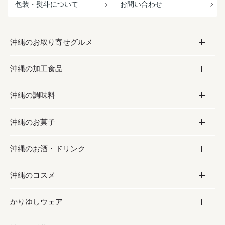
包装・熨斗について
お問い合わせ
沖縄のお取り寄せグルメ
沖縄の加工食品
お取り寄せグルメ
沖縄の調味料
フルーツ・野菜
加工食品
沖縄のお菓子
お肉
缶詰／パウチ
調味料
沖縄のお酒・ドリンク
海産物
沖縄料理
砂糖／黒砂糖
お菓子
沖縄のコスメ
沖縄そば／乾麺
塩
黒糖
お酒・ドリンク
かりゆしウェア
レトルト食品
お酢／ドレッシング
ちんすこう
泡盛
コスメ