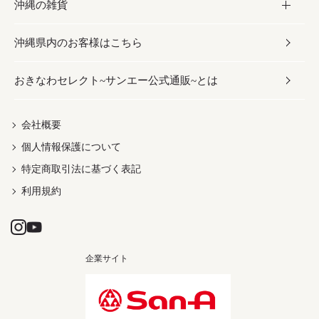
沖縄の雑貨
乾物／粉類
しょうゆ
伝統菓子
ビール・チューハイ
スキンケア
かりゆしウェア
沖縄県内のお客様はこちら
みそ
スナック
ワイン・ウィスキー・カクテル
ボディケア
メンズ
雑貨
おきなわセレクト~サンエー公式通販~とは
だし／スパイス／島唐辛子
おつまみ
ドリンク
ヘアケア
レディース
沖縄ファッション
紅芋
茶葉
UVケア
伝統工芸品
会社概要
個人情報保護について
沖縄限定商品（ご当地）
限定品
箸・線香・ウチカビ
特定商取引法に基づく表記
利用規約
企業サイト