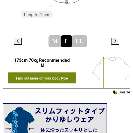
Length
72cm
M
L
LL
173cm 70kgRecommended
M
Find out more on your body type