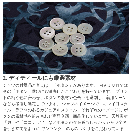
2. ディティールにも厳選素材
シャツの付属品と言えば、「ボタン」があります。 ＭＡＪＵＮでは
その「ボタン」選びにも徹底したこだわりを持っています。 プリン
トの柄や色に合わせ、ボタンの素材や色合いを選別し、着用シーン
なども考慮し選定しています。 シャツのイメージで、キレイ目スタ
イル、ラフ間のあるカジュアルスタイル、それぞれのイメージに ボ
タンの素材感を組み合わせ商品企画し商品化しています。 天然素材
「貝」や「ココナッツ」などボタンの存在感もしっかりシャツ全体
を引き立てるように ワンランク上のものづくりをこだわっていま