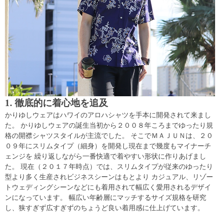
1. 徹底的に着心地を追及
かりゆしウェアはハワイのアロハシャツを手本に開発されて来まし
た。 かりゆしウェアの誕生当初から２００８年ころまでゆったり規
格の開襟シャツスタイルが主流でした。 そこでＭＡＪＵＮは、２０
０９年にスリムタイプ（細身）を開発し現在まで幾度もマイナーチ
ェンジを 繰り返しながら一番快適で着やすい形状に作りあげまし
た。 現在（２０１７年時点）では、スリムタイプが従来のゆったり
型より多く生産されビジネスシーンはもとより カジュアル、リゾー
トウェディングシーンなどにも着用されて幅広く愛用されるデザイ
ンになっています。 幅広い年齢層にマッチするサイズ規格を研究
し、狭すぎず広すぎずのちょうど良い着用感に仕上げています。