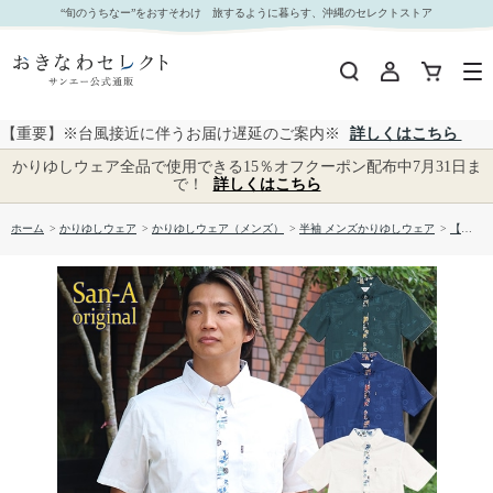
【送料無料】マリン・リュウキュウ かりゆしウェア P-GSM53013S｜おきなわセレクト サンエ
“旬のうちなー”をおすそわけ 旅するように暮らす、沖縄のセレクトストア
ー公式通販
【重要】※台風接近に伴うお届け遅延のご案内※
詳しくはこちら
かりゆしウェア全品で使用できる15％オフクーポン配布中7月31日ま
で！
詳しくはこちら
ホーム
>
かりゆしウェア
>
かりゆしウェア（メンズ）
>
半袖 メンズかりゆしウェア
>
【送料無料】マリン・リュウキュウ かりゆしウェア P-GSM53013S