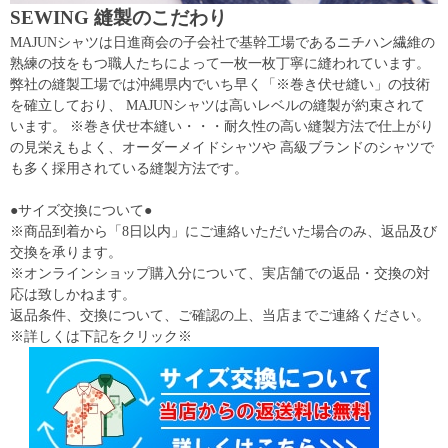
SEWING 縫製のこだわり
MAJUNシャツは日進商会の子会社で基幹工場であるニチハン繊維の
熟練の技をもつ職人たちによって一枚一枚丁寧に縫われています。
弊社の縫製工場では沖縄県内でいち早く「※巻き伏せ縫い」の技術
を確立しており、 MAJUNシャツは高いレベルの縫製が約束されて
います。 ※巻き伏せ本縫い・・・耐久性の高い縫製方法で仕上がり
の見栄えもよく、オーダーメイドシャツや 高級ブランドのシャツで
も多く採用されている縫製方法です。
●サイズ交換について●
※商品到着から「8日以内」にご連絡いただいた場合のみ、返品及び
交換を承ります。
※オンラインショップ購入分について、実店舗での返品・交換の対
応は致しかねます。
返品条件、交換について、ご確認の上、当店までご連絡ください。
※詳しくは下記をクリック※