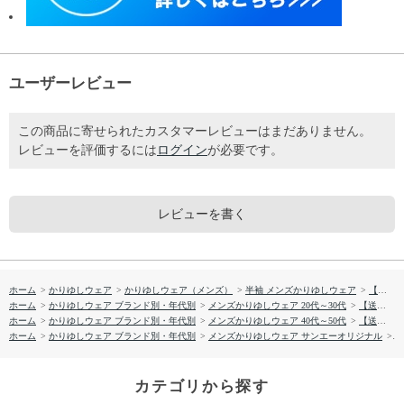
ユーザーレビュー
この商品に寄せられたカスタマーレビューはまだありません。
レビューを評価するには
ログイン
が必要です。
レビューを書く
ホーム
>
かりゆしウェア
>
かりゆしウェア（メンズ）
>
半袖 メンズかりゆしウェア
>
【送料無料】マリン・リュウキュウ かりゆしウェア P-GSM53013S
ホーム
>
かりゆしウェア ブランド別・年代別
>
メンズかりゆしウェア 20代～30代
>
【送料無料】マリン・リュウキュウ かりゆしウェア P-GSM53013S
ホーム
>
かりゆしウェア ブランド別・年代別
>
メンズかりゆしウェア 40代～50代
>
【送料無料】マリン・リュウキュウ かりゆしウェア P-GSM53013S
ホーム
>
かりゆしウェア ブランド別・年代別
>
メンズかりゆしウェア サンエーオリジナル
>
【
カテゴリから探す