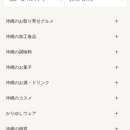
沖縄のお取り寄せグルメ
沖縄の加工食品
お取り寄せグルメ
沖縄の調味料
フルーツ・野菜
加工食品
沖縄のお菓子
お肉
缶詰／パウチ
調味料
沖縄のお酒・ドリンク
海産物
沖縄料理
砂糖／黒砂糖
お菓子
沖縄のコスメ
沖縄そば／乾麺
塩
黒糖
お酒・ドリンク
かりゆしウェア
レトルト食品
お酢／ドレッシング
ちんすこう
泡盛
コスメ
沖縄の雑貨
乾物／粉類
しょうゆ
伝統菓子
ビール・チューハイ
スキンケア
かりゆしウェア