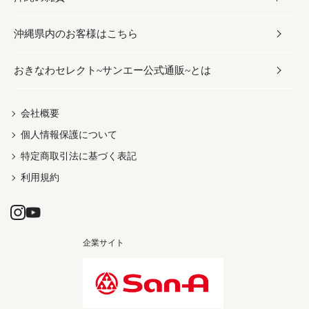
沖縄県内のお客様はこちら
みそ
スナック
ワイン・ウィスキー・カクテル
ボディケア
メンズ
雑貨
おきなわセレクト~サンエー公式通販~とは
だし／スパイス／島唐辛子
おつまみ
ドリンク
ヘアケア
レディース
沖縄ファッション
紅芋
茶葉
UVケア
伝統工芸品
会社概要
個人情報保護について
沖縄限定商品（ご当地）
限定品
箸・線香・ウチカビ
特定商取引法に基づく表記
利用規約
企業サイト