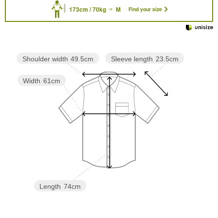
173cm / 70kg
M
Find your size
Sleeve length
23.5cm
Shoulder width
49.5cm
Width
61cm
Length
74cm