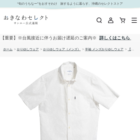
【送料無料】フィッシュドロップス柄 かりゆしウェア GEM19013S｜おきなわセレクト サンエ
“旬のうちなー”をおすそわけ 旅するように暮らす、沖縄のセレクトストア
ー公式通販
【重要】※台風接近に伴うお届け遅延のご案内※
詳しくはこちら
ホーム
>
かりゆしウェア
>
かりゆしウェア（メンズ）
>
半袖 メンズかりゆしウェア
>
【送料無料】フィッシュドロップス柄 かりゆしウェア GEM19013S