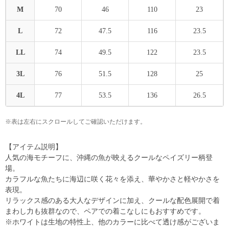
M
70
46
110
23
L
72
47.5
116
23.5
LL
74
49.5
122
23.5
3L
76
51.5
128
25
4L
77
53.5
136
26.5
※表は左右にスクロールしてご確認いただけます。
【アイテム説明】
人気の海モチーフに、沖縄の魚が映えるクールなペイズリー柄登
場。
カラフルな魚たちに海辺に咲く花々を添え、華やかさと軽やかさを
表現。
リラックス感のある大人なデザインに加え、クールな配色展開で着
まわし力も抜群なので、ペアでの着こなしにもおすすめです。
※ホワイトは生地の特性上、他のカラーに比べて透け感がございま