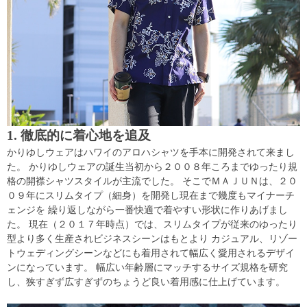
1. 徹底的に着心地を追及
かりゆしウェアはハワイのアロハシャツを手本に開発されて来まし
た。 かりゆしウェアの誕生当初から２００８年ころまでゆったり規
格の開襟シャツスタイルが主流でした。 そこでＭＡＪＵＮは、２０
０９年にスリムタイプ（細身）を開発し現在まで幾度もマイナーチ
ェンジを 繰り返しながら一番快適で着やすい形状に作りあげまし
た。 現在（２０１７年時点）では、スリムタイプが従来のゆったり
型より多く生産されビジネスシーンはもとより カジュアル、リゾー
トウェディングシーンなどにも着用されて幅広く愛用されるデザイ
ンになっています。 幅広い年齢層にマッチするサイズ規格を研究
し、狭すぎず広すぎずのちょうど良い着用感に仕上げています。