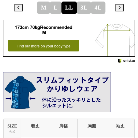
M
L
LL
3L
4L
173cm 70kgRecommended
M
Find out more on your body type
SIZE
着丈
肩幅
胸囲
袖丈
(cm)