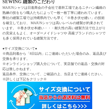
SEWING 縫製のこだわり
MAJUNシャツは日進商会の子会社で基幹工場であるニチハン繊維の
熟練の技をもつ職人たちによって一枚一枚丁寧に縫われています。
弊社の縫製工場では沖縄県内でいち早く「※巻き伏せ縫い」の技術
を確立しており、 MAJUNシャツは高いレベルの縫製が約束されて
います。 ※巻き伏せ本縫い・・・耐久性の高い縫製方法で仕上がり
の見栄えもよく、オーダーメイドシャツや 高級ブランドのシャツで
も多く採用されている縫製方法です。
●サイズ交換について●
※商品到着から「8日以内」にご連絡いただいた場合のみ、返品及び
交換を承ります。
※オンラインショップ購入分について、実店舗での返品・交換の対
応は致しかねます。
返品条件、交換について、ご確認の上、当店までご連絡ください。
※詳しくは下記をクリック※