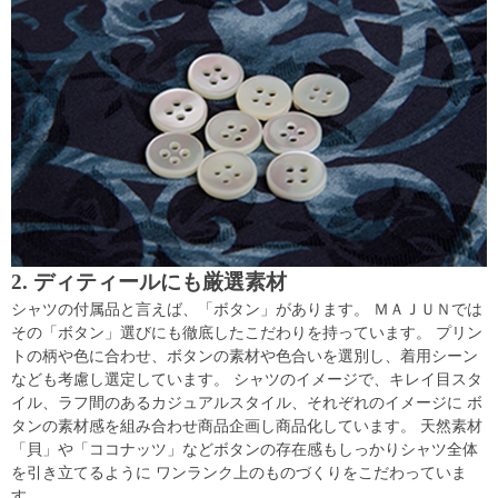
2. ディティールにも厳選素材
シャツの付属品と言えば、「ボタン」があります。 ＭＡＪＵＮでは
その「ボタン」選びにも徹底したこだわりを持っています。 プリン
トの柄や色に合わせ、ボタンの素材や色合いを選別し、着用シーン
なども考慮し選定しています。 シャツのイメージで、キレイ目スタ
イル、ラフ間のあるカジュアルスタイル、それぞれのイメージに ボ
タンの素材感を組み合わせ商品企画し商品化しています。 天然素材
「貝」や「ココナッツ」などボタンの存在感もしっかりシャツ全体
を引き立てるように ワンランク上のものづくりをこだわっていま
す。