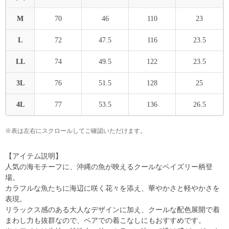
M
70
46
110
23
L
72
47.5
116
23.5
LL
74
49.5
122
23.5
3L
76
51.5
128
25
4L
77
53.5
136
26.5
※表は左右にスクロールしてご確認いただけます。
【アイテム説明】
人気の海モチーフに、沖縄の魚が映えるクールなペイズリー柄登
場。
カラフルな魚たちに海辺に咲く花々を添え、華やかさと軽やかさを
表現。
リラックス感のある大人なデザインに加え、クールな配色展開で着
まわし力も抜群なので、ペアでの着こなしにもおすすめです。