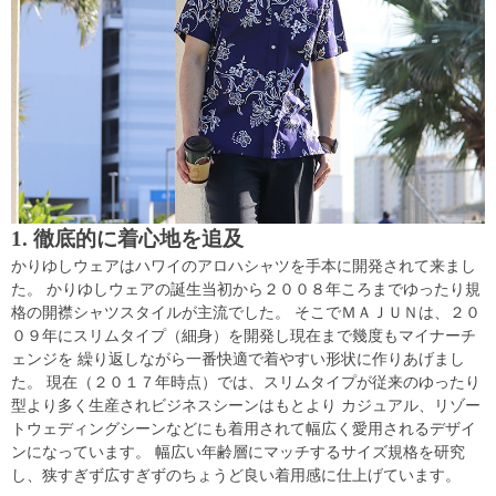
1. 徹底的に着心地を追及
かりゆしウェアはハワイのアロハシャツを手本に開発されて来まし
た。 かりゆしウェアの誕生当初から２００８年ころまでゆったり規
格の開襟シャツスタイルが主流でした。 そこでＭＡＪＵＮは、２０
０９年にスリムタイプ（細身）を開発し現在まで幾度もマイナーチ
ェンジを 繰り返しながら一番快適で着やすい形状に作りあげまし
た。 現在（２０１７年時点）では、スリムタイプが従来のゆったり
型より多く生産されビジネスシーンはもとより カジュアル、リゾー
トウェディングシーンなどにも着用されて幅広く愛用されるデザイ
ンになっています。 幅広い年齢層にマッチするサイズ規格を研究
し、狭すぎず広すぎずのちょうど良い着用感に仕上げています。