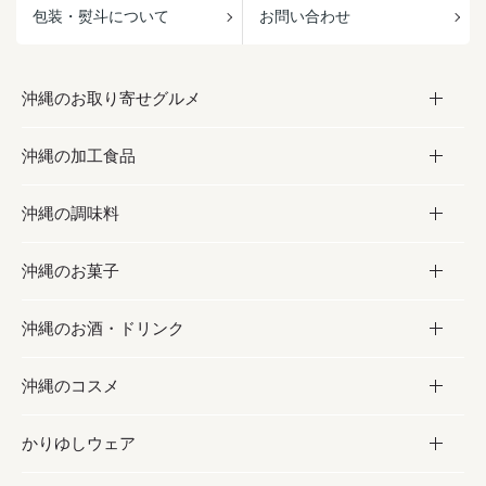
包装・熨斗について
お問い合わせ
沖縄のお取り寄せグルメ
沖縄の加工食品
お取り寄せグルメ
沖縄の調味料
フルーツ・野菜
加工食品
沖縄のお菓子
お肉
缶詰／パウチ
調味料
沖縄のお酒・ドリンク
海産物
沖縄料理
砂糖／黒砂糖
お菓子
沖縄のコスメ
沖縄そば／乾麺
塩
黒糖
お酒・ドリンク
かりゆしウェア
レトルト食品
お酢／ドレッシング
ちんすこう
泡盛
コスメ