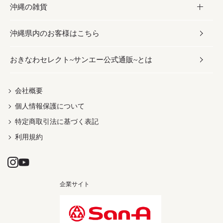
沖縄の雑貨
乾物／粉類
しょうゆ
伝統菓子
ビール・チューハイ
スキンケア
かりゆしウェア
沖縄県内のお客様はこちら
みそ
スナック
ワイン・ウィスキー・カクテル
ボディケア
メンズ
雑貨
おきなわセレクト~サンエー公式通販~とは
だし／スパイス／島唐辛子
おつまみ
ドリンク
ヘアケア
レディース
沖縄ファッション
紅芋
茶葉
UVケア
伝統工芸品
会社概要
個人情報保護について
沖縄限定商品（ご当地）
限定品
箸・線香・ウチカビ
特定商取引法に基づく表記
利用規約
企業サイト