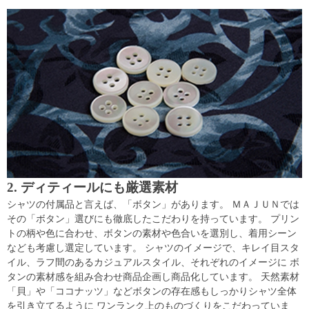
2. ディティールにも厳選素材
シャツの付属品と言えば、「ボタン」があります。 ＭＡＪＵＮでは
その「ボタン」選びにも徹底したこだわりを持っています。 プリン
トの柄や色に合わせ、ボタンの素材や色合いを選別し、着用シーン
なども考慮し選定しています。 シャツのイメージで、キレイ目スタ
イル、ラフ間のあるカジュアルスタイル、それぞれのイメージに ボ
タンの素材感を組み合わせ商品企画し商品化しています。 天然素材
「貝」や「ココナッツ」などボタンの存在感もしっかりシャツ全体
を引き立てるように ワンランク上のものづくりをこだわっていま