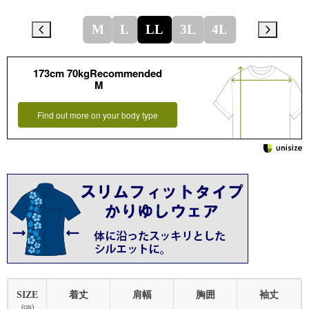
M
L
LL
3L
4L
173cm 70kgRecommended
M
Find out more on your body type
SIZE
着丈
肩幅
胸囲
袖丈
(cm)