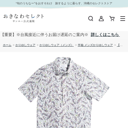
【送料無料】フィッシュドロップス柄 かりゆしウェア GEM19013S｜おきなわセレクト サンエ
“旬のうちなー”をおすそわけ 旅するように暮らす、沖縄のセレクトストア
ー公式通販
【重要】※台風接近に伴うお届け遅延のご案内※
詳しくはこちら
ホーム
>
かりゆしウェア
>
かりゆしウェア（メンズ）
>
半袖 メンズかりゆしウェア
>
【送料無料】フィッシュドロップス柄 かりゆしウェア GEM19013S