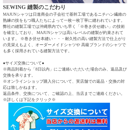
SEWING 縫製のこだわり
MAJUNシャツは日進商会の子会社で基幹工場であるニチハン繊維の
熟練の技をもつ職人たちによって一枚一枚丁寧に縫われています。
弊社の縫製工場では沖縄県内でいち早く「※巻き伏せ縫い」の技術
を確立しており、 MAJUNシャツは高いレベルの縫製が約束されて
います。 ※巻き伏せ本縫い・・・耐久性の高い縫製方法で仕上がり
の見栄えもよく、オーダーメイドシャツや 高級ブランドのシャツで
も多く採用されている縫製方法です。
●サイズ交換について●
※商品到着から「8日以内」にご連絡いただいた場合のみ、返品及び
交換を承ります。
※オンラインショップ購入分について、実店舗での返品・交換の対
応は致しかねます。
返品条件、交換について、ご確認の上、当店までご連絡ください。
※詳しくは下記をクリック※