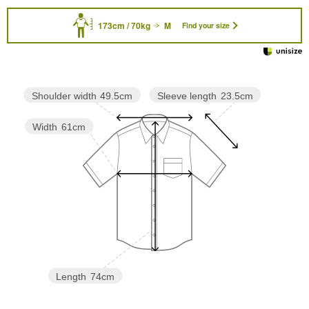
173cm / 70kg
M
Find your size
Sleeve length
23.5cm
Shoulder width
49.5cm
Width
61cm
Length
74cm