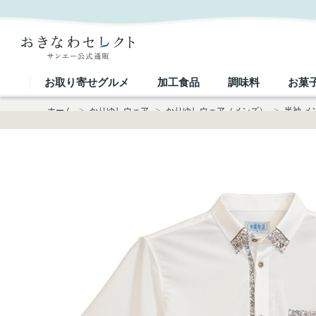
【送料無料】両衿先はみ出し入り柄 （レギュラー）かりゆしウェア P-SAT1811｜おきなわセレクト
お取り寄せグルメ
加工食品
調味料
お菓
ホーム
>
かりゆしウェア
>
かりゆしウェア（メンズ）
>
半袖 