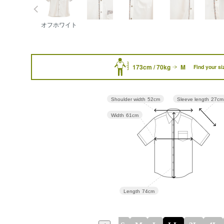
オフホワイト
173cm / 70kg
M
Find your si
Sleeve length
27cm
Shoulder width
52cm
Width
61cm
Length
74cm