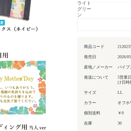
ライト
グリー
ン
商品コード
212023
発売日
2026/05
産地／メーカー
パイプニ
発送について
5営業
け日時
サイズ
LL
カラー
オフホ
個別送料
￥0
在庫
30