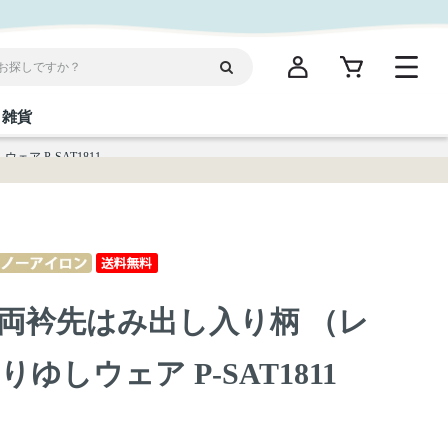
雑貨
 P-SAT1811
閉じる
閉じる
閉じる
閉じる
閉じる
閉じる
閉じる
閉じる
統菓子
ディケア
ディース
海産物
沖縄そば／乾麺
お酢／ドレッシング
ワイン・ウィスキー・カクテル
箸・線香・ウチカビ
スナック
両衿先はみ出し入り柄 （レ
縄限定商品（ご当地）
だし／スパイス／島唐辛子
Vケア
ゆしウェア P-SAT1811