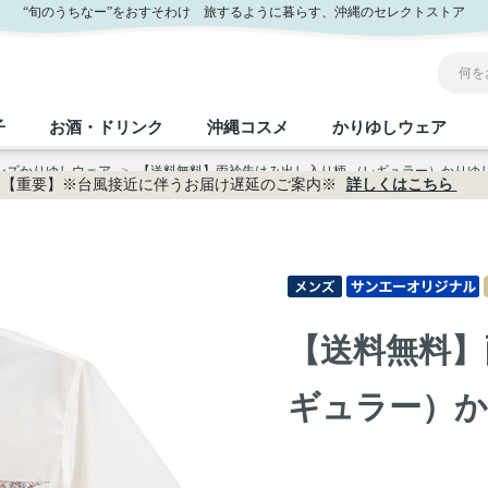
 サンエー公式通販
“旬のうちなー”をおすそわけ 旅するように暮らす、沖縄のセレクトストア
子
お酒・ドリンク
沖縄コスメ
かりゆしウェア
メンズかりゆしウェア
>
【送料無料】両衿先はみ出し入り柄 （レギュラー）かりゆしウェア
【重要】※台風接近に伴うお届け遅延のご案内※
詳しくはこちら
沖縄のお取り寄せグルメすべて
沖縄の加工食品すべて
沖縄の調味料すべて
沖縄のお菓子すべて
沖縄のお酒・ドリンクすべて
沖縄のコスメすべて
かりゆしウェアすべて
沖縄の雑貨すべて
フルーツ・野菜
缶詰／パウチ
砂糖／黒砂糖
黒糖
泡盛
スキンケア
メンズ
沖縄ファッション
ちんすこう
お肉
沖縄料理
塩
ビール・チューハイ
伝統工芸品
伝
ボ
レ
【送料無料】
おつまみ
紅芋
沖
乾物／粉類
みそ
茶葉
レトルト食品
しょうゆ
ドリンク
ヘアケア
U
ギュラー）かり
限定品