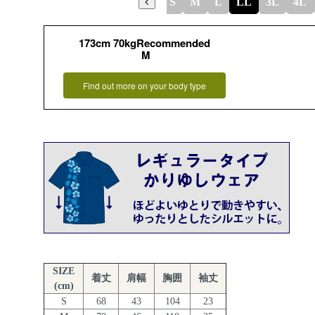
S
M
L
LL
3L
4L
173cm 70kgRecommended
M
Find out more on your body type
SIZE
着丈
肩幅
胸囲
袖丈
(cm)
S
68
43
104
23