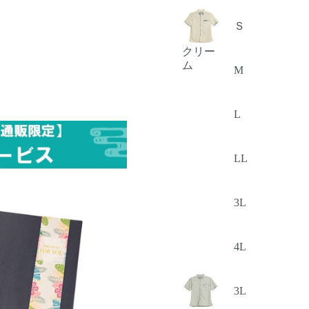
Ｓ
クリー
ム
M
L
LL
3L
4L
3L