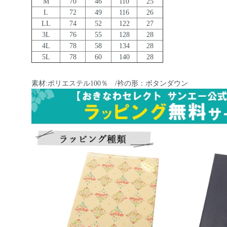
M
70
46
110
25
L
72
49
116
26
LL
74
52
122
27
3L
76
55
128
28
4L
78
58
134
28
5L
78
60
140
28
素材:ポリエステル100％ /衿の形：ボタンダウン