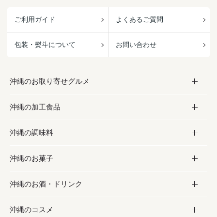
ご利用ガイド
よくあるご質問
包装・熨斗について
お問い合わせ
沖縄のお取り寄せグルメ
沖縄の加工食品
お取り寄せグルメ
沖縄の調味料
フルーツ・野菜
加工食品
沖縄のお菓子
お肉
缶詰／パウチ
調味料
沖縄のお酒・ドリンク
海産物
沖縄料理
砂糖／黒砂糖
お菓子
沖縄のコスメ
沖縄そば／乾麺
塩
黒糖
お酒・ドリンク