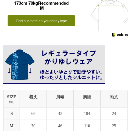
173cm 70kgRecommended
M
Find out more on your body type
SIZE
着丈
肩幅
胸囲
袖丈
(cm)
S
68
43
104
24
M
70
46
110
25