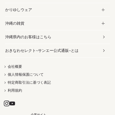
かりゆしウェア
レトルト食品
お酢／ドレッシング
ちんすこう
泡盛
コスメ
沖縄の雑貨
乾物／粉類
しょうゆ
伝統菓子
ビール・チューハイ
スキンケア
かりゆしウェア
沖縄県内のお客様はこちら
みそ
スナック
ワイン・ウィスキー・カクテル
ボディケア
メンズ
雑貨
おきなわセレクト~サンエー公式通販~とは
だし／スパイス／島唐辛子
おつまみ
ドリンク
ヘアケア
レディース
沖縄ファッション
紅芋
茶葉
UVケア
伝統工芸品
会社概要
個人情報保護について
沖縄限定商品（ご当地）
限定品
箸・線香・ウチカビ
特定商取引法に基づく表記
利用規約
企業サイト