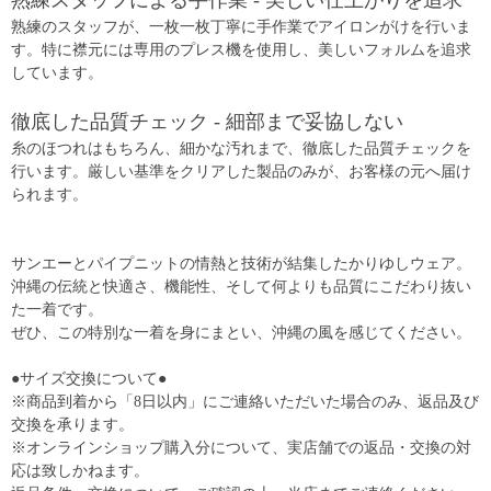
熟練スタッフによる手作業 - 美しい仕上がりを追求
熟練のスタッフが、一枚一枚丁寧に手作業でアイロンがけを行いま
す。特に襟元には専用のプレス機を使用し、美しいフォルムを追求
しています。
徹底した品質チェック - 細部まで妥協しない
糸のほつれはもちろん、細かな汚れまで、徹底した品質チェックを
行います。厳しい基準をクリアした製品のみが、お客様の元へ届け
られます。
サンエーとパイプニットの情熱と技術が結集したかりゆしウェア。
沖縄の伝統と快適さ、機能性、そして何よりも品質にこだわり抜い
た一着です。
ぜひ、この特別な一着を身にまとい、沖縄の風を感じてください。
●サイズ交換について●
※商品到着から「8日以内」にご連絡いただいた場合のみ、返品及び
交換を承ります。
※オンラインショップ購入分について、実店舗での返品・交換の対
応は致しかねます。