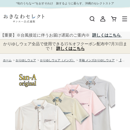
【送料無料】両衿先はみ出し入り柄 （レギュラー）かりゆしウェア P-SAT1811｜おきなわセレ
“旬のうちなー”をおすそわけ 旅するように暮らす、沖縄のセレクトストア
クト サンエー公式通販
【重要】※台風接近に伴うお届け遅延のご案内※
詳しくはこちら
かりゆしウェア全品で使用できる15％オフクーポン配布中7月31日ま
で！
詳しくはこちら
ホーム
>
かりゆしウェア
>
かりゆしウェア（メンズ）
>
半袖 メンズかりゆしウェア
>
【送料無料】両衿先はみ出し入り柄 （レギュラー）かりゆしウェア P-SAT1811