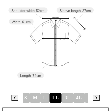
Sleeve length
27cm
Shoulder width
52cm
Width
61cm
Length
74cm
S
M
L
LL
3L
4L
5L