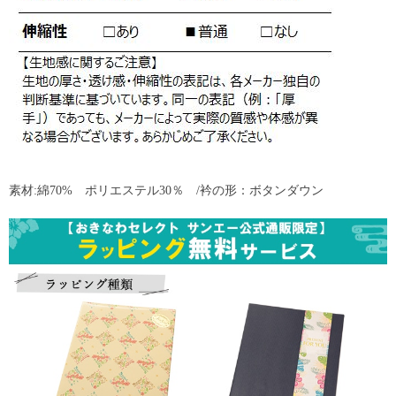
素材:綿70% ポリエステル30％ /衿の形：ボタンダウン