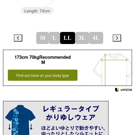
Length
74cm
M
L
LL
3L
4L
173cm 70kgRecommended
M
Find out more on your body type