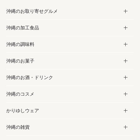
沖縄のお取り寄せグルメ
沖縄の加工食品
お取り寄せグルメ
沖縄の調味料
フルーツ・野菜
加工食品
沖縄のお菓子
お肉
缶詰／パウチ
調味料
沖縄のお酒・ドリンク
海産物
沖縄料理
砂糖／黒砂糖
お菓子
沖縄のコスメ
沖縄そば／乾麺
塩
黒糖
お酒・ドリンク
かりゆしウェア
レトルト食品
お酢／ドレッシング
ちんすこう
泡盛
コスメ
沖縄の雑貨
乾物／粉類
しょうゆ
伝統菓子
ビール・チューハイ
スキンケア
かりゆしウェア