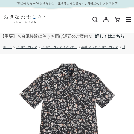
【送料無料】UCHINA柄 かりゆしウェア1860885｜おきなわセレクト サンエー公式通販
“旬のうちなー”をおすそわけ 旅するように暮らす、沖縄のセレクトストア
【重要】※台風接近に伴うお届け遅延のご案内※
詳しくはこちら
ホーム
>
かりゆしウェア
>
かりゆしウェア（メンズ）
>
半袖 メンズかりゆしウェア
>
【送料無料】UCHINA柄 かりゆしウェア1860885