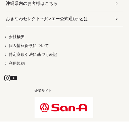
沖縄県内のお客様はこちら
みそ
スナック
ワイン・ウィスキー・カクテル
ボディケア
メンズ
雑貨
おきなわセレクト~サンエー公式通販~とは
だし／スパイス／島唐辛子
おつまみ
ドリンク
ヘアケア
レディース
沖縄ファッション
紅芋
茶葉
UVケア
伝統工芸品
会社概要
個人情報保護について
沖縄限定商品（ご当地）
限定品
箸・線香・ウチカビ
特定商取引法に基づく表記
利用規約
企業サイト
Copyright © SAN-A CO.,LTD. All rights reserved.